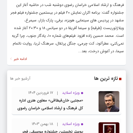
فرهنگ و ارشاد اسلامی خراسان رضوی دوشنبه شب در حاشیه آغاز این
جشنواره گفت: برنامه اکران نمایش ۲۰ فیلم در بیستمین جشنواره فیلم فجر
مشهد در پردیس های سینمایی هویزه، برفی، پارک بازار، سیمرغ،
ویلاژتوریست (طرقبه) و سینما آفریقا در دو سیانس ۱۸ و ۲۰:۳۰ آغاز شده
است. محمد حسین زاده افزود: فیلم‌های شماره ۱۰، یادگار جنوب، چرا گریه
نمی‌کنی، عطرآلود، کت چرمی، جنگل پرتقال، سرهنگ ثریا، روایت ناتمام
سیما، در آغوش درخت، بعد...
ادامه خبر
تازه ترین ها
آرشیو خبر ها
ویژه اسلاید
17 فروردین 1404
«مجتبی خان‌قیطاقی» معاون هنری اداره
کل فرهنگ و ارشاد اسلامی خراسان رضوی
شد
ویژه اسلاید
18 بهمن 1403
پوستر نخستین جشنواره موسیقی فجر