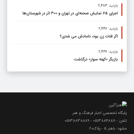
بازدید: 2,484
اجرای ۶۵ نمایش صحنه‌ای در تهران و ۳۰۰ اثر در شهرستان‌ها
بازدید: 2,446
اگر قنات زن بود، دامادش می شدی؟
بازدید: 2,436
بازیگر «کهنه سوار» درگذشت
پایگاه تخصصی اخبار فرهنگ و هنر
تلفن: - 05138848811 - 05138838889
مشهد- باهنر 5 - پلاک20