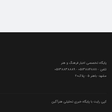
پایگاه تخصصی اخبار فرهنگ و هنر
تلفن: - 05138848811 - 05138838889
مشهد- باهنر 5 - پلاک20
کپی رایت با پایگاه خبری تحلیلی هنرآگین