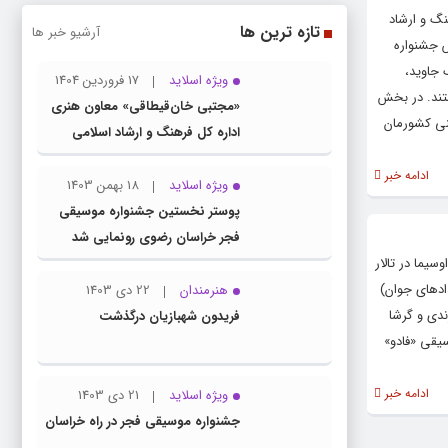
گ و ارشاد
تازه ترین ها
آرشیو خبر ها
س جشنواره
 جاوید،
ویژه اسلاید
17 فروردین 1404
ستند. در بخش
«مجتبی خان‌قیطاقی» معاون هنری
نی کشورمان
اداره کل فرهنگ و ارشاد اسلامی
خراسان رضوی شد
ادامه خبر
ویژه اسلاید
18 بهمن 1403
پوستر نخستین جشنواره موسیقی
فجر خراسان رضوی رونمایی شد
نیک صداوسیما در تالار
دهای جوان)
هنرمندان
22 دی 1403
ندی و گرشا
فریدون شهبازیان درگذشت
سیقی «فادو»
ادامه خبر
ویژه اسلاید
21 دی 1403
جشنواره موسیقی فجر در راه خراسان