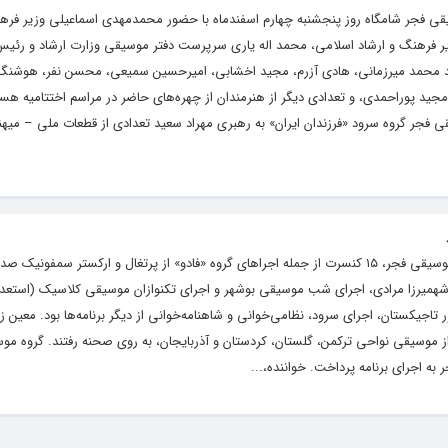
ی فجر شامگاه روز پنجشنبه چهارم اسفندماه با حضور محمدمهدی اسماعیلی وزیر فرهن
ر فرهنگ و ارشاد اسلامی، محمد اله یاری سرپرست دفتر موسیقی وزارت ارشاد و رئی
 سید محمد میرزمانی، هادی آزرم، مجید اخشابی، امیرحسین سمیعی، محسن نفر، هوشنگ
جید پوراحمدی، و تعدادی دیگر از هنرمندان از چهره‌های حاضر در مراسم اختتامیه ه
فجر گروه سرود «فرزندان ایران» به رهبری مهراد سعید تعدادی از قطعات ملی – میه
در چهارمین شب از سی‌وهشتمین جشنواره موسیقی فجر، ۱۵ کنسرت از جمله اجراهای گروه «فادو» از پرتغال و ارکستر سمفو
رزا مرادی، اجرای شب موسیقی بوشهر و اجرای تکنوازان موسیقی کلاسیک (استعدا
جیکستان، اجرای سرود، نظامی‌خوانی و شاهنامه‌خوانی از دیگر برنامه‌ها بود. معین ز
ز موسیقی نواحی ترکمن، گلستان، کردستان و آذربایجان، به روی صحنه رفتند. گروه مو
 به اجرای برنامه پرداخت. خواننده،...