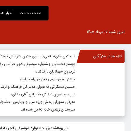
صفحه نخست
اخبار هن
امروز شنبه ۱۷ مرداد ۱۴۰۵
تازه ها در هنرآگین
«مجتبی خان‌قیطاقی» معاون هنری اداره کل فرهن
پوستر نخستین جشنواره موسیقی فجر خراسان رض
فریدون شهبازیان درگذشت
جشنواره موسیقی فجر در راه خراسان
حسین مسگرانی به عنوان مدیر کل فرهنگ و ارشا
دور دوم اجرای نمایش «کمپانی آقای داتان»
معرفی مدیران بخش ویژه سی و چهارمین جشنواره
هنرمندان زیادی خانه نشین شده اند
سی‌وهشتمین جشنواره موسیقی فجر به ایس