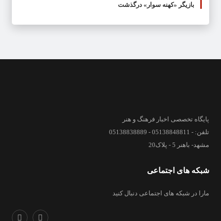
بازیگر «کهنه سوار» درگذشت
پایگاه تخصصی اخبار فرهنگ و هنر
تلفن: - 05138848811 - 05138838889
مشهد- باهنر 5 - پلاک20
شبکه های اجتماعی
مارا در شبکه های اجتماعی دنبال کنید