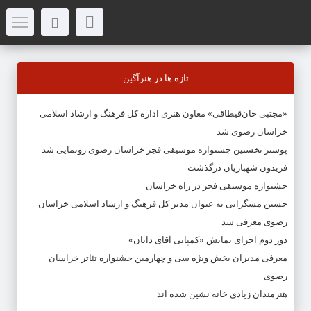
تازه ها در هنرآگین
«مجتبی خان‌قیطاقی» معاون هنری اداره کل فرهنگ و ارشاد اسلامی
خراسان رضوی شد
پوستر نخستین جشنواره موسیقی فجر خراسان رضوی رونمایی شد
فریدون شهبازیان درگذشت
جشنواره موسیقی فجر در راه خراسان
حسین مسگرانی به عنوان مدیر کل فرهنگ و ارشاد اسلامی خراسان
رضوی معرفی شد
دور دوم اجرای نمایش «کمپانی آقای داتان»
معرفی مدیران بخش ویژه سی و چهارمین جشنواره تئاتر خراسان
رضوی
هنرمندان زیادی خانه نشین شده اند