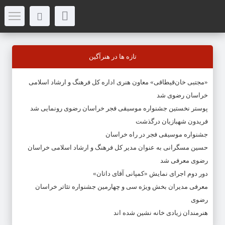
تازه ها در هنرآگین
«مجتبی خان‌قیطاقی» معاون هنری اداره کل فرهنگ و ارشاد اسلامی
خراسان رضوی شد
پوستر نخستین جشنواره موسیقی فجر خراسان رضوی رونمایی شد
فریدون شهبازیان درگذشت
جشنواره موسیقی فجر در راه خراسان
حسین مسگرانی به عنوان مدیر کل فرهنگ و ارشاد اسلامی خراسان
رضوی معرفی شد
دور دوم اجرای نمایش «کمپانی آقای داتان»
معرفی مدیران بخش ویژه سی و چهارمین جشنواره تئاتر خراسان
رضوی
هنرمندان زیادی خانه نشین شده اند