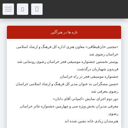
تازه ها در هنرآگین
«مجتبی خان‌قیطاقی» معاون هنری اداره کل فرهنگ و ارشاد اسلامی
خراسان رضوی شد
پوستر نخستین جشنواره موسیقی فجر خراسان رضوی رونمایی شد
فریدون شهبازیان درگذشت
جشنواره موسیقی فجر در راه خراسان
حسین مسگرانی به عنوان مدیر کل فرهنگ و ارشاد اسلامی خراسان
رضوی معرفی شد
دور دوم اجرای نمایش «کمپانی آقای داتان»
معرفی مدیران بخش ویژه سی و چهارمین جشنواره تئاتر خراسان
رضوی
هنرمندان زیادی خانه نشین شده اند