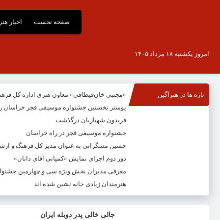
صفحه نخست
اخبار هن
امروز یکشنبه ۱۸ مرداد ۱۴۰۵
تازه ها در هنرآگین
«مجتبی خان‌قیطاقی» معاون هنری اداره کل فره
پوستر نخستین جشنواره موسیقی فجر خراسان ر
فریدون شهبازیان درگذشت
جشنواره موسیقی فجر در راه خراسان
حسین مسگرانی به عنوان مدیر کل فرهنگ و ار
دور دوم اجرای نمایش «کمپانی آقای داتان»
معرفی مدیران بخش ویژه سی و چهارمین جشنوار
هنرمندان زیادی خانه نشین شده اند
جالی خالی پدر دوبله ایران