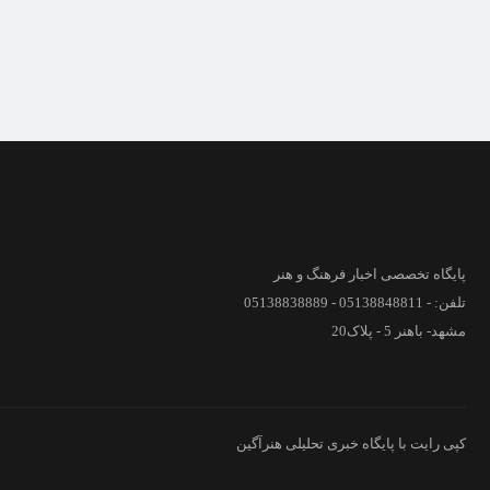
پایگاه تخصصی اخبار فرهنگ و هنر
تلفن: - 05138848811 - 05138838889
مشهد- باهنر 5 - پلاک20
کپی رایت با پایگاه خبری تحلیلی هنرآگین