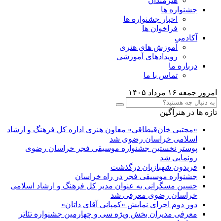
هنرمندان
جشنواره ها
اخبار جشنواره ها
فراخوان ها
آکادمی
آموزش های هنری
رویدادهای آموزشی
درباره ما
تماس با ما
امروز جمعه ۱۶ مرداد ۱۴۰۵
تازه ها در هنرآگین
«مجتبی خان‌قیطاقی» معاون هنری اداره کل فرهنگ و ارشاد
اسلامی خراسان رضوی شد
پوستر نخستین جشنواره موسیقی فجر خراسان رضوی
رونمایی شد
فریدون شهبازیان درگذشت
جشنواره موسیقی فجر در راه خراسان
حسین مسگرانی به عنوان مدیر کل فرهنگ و ارشاد اسلامی
خراسان رضوی معرفی شد
دور دوم اجرای نمایش «کمپانی آقای داتان»
معرفی مدیران بخش ویژه سی و چهارمین جشنواره تئاتر