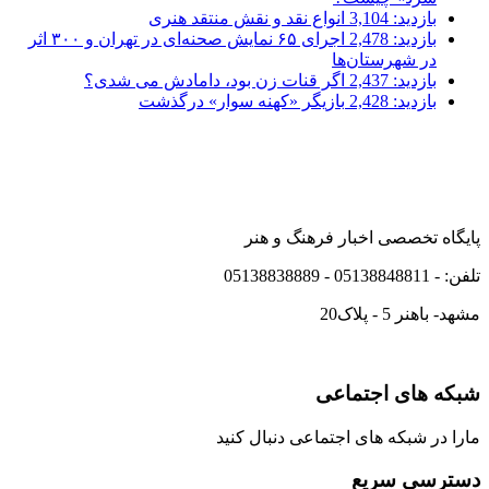
بازدید: 3,104
انواع نقد و نقش منتقد هنری
بازدید: 2,478
اجرای ۶۵ نمایش صحنه‌ای در تهران و ۳۰۰ اثر
در شهرستان‌ها
بازدید: 2,437
اگر قنات زن بود، دامادش می شدی؟
بازدید: 2,428
بازیگر «کهنه سوار» درگذشت
پایگاه تخصصی اخبار فرهنگ و هنر
تلفن: - 05138848811 - 05138838889
مشهد- باهنر 5 - پلاک20
شبکه های اجتماعی
مارا در شبکه های اجتماعی دنبال کنید
دسترسی سریع