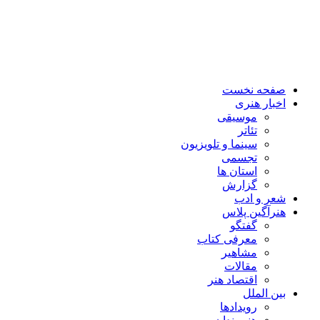
صفحه نخست
اخبار هنری
موسیقی
تئاتر
سینما و تلویزیون
تجسمی
استان ها
گزارش
شعر و ادب
هنرآگین پلاس
گفتگو
معرفی کتاب
مشاهیر
مقالات
اقتصاد هنر
بین الملل
رویدادها