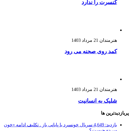
کنسرت را ندارد
هنرمندان
21 مرداد 1403
کمد روی صحنه می رود
هنرمندان
21 مرداد 1403
شلیک به انسانیت
پربازدیدترین ها
بازدید: 4,649
سریال خونسرد با پایانی باز . تکلیف ادامه «خون
سرد» چیست؟