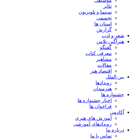
موسیقی
تئاتر
سینما و تلویزیون
تجسمی
استان ها
گزارش
شعر و ادب
هنرآگین پلاس
گفتگو
معرفی کتاب
مشاهیر
مقالات
اقتصاد هنر
بین الملل
رویدادها
هنرمندان
جشنواره ها
اخبار جشنواره ها
فراخوان ها
آکادمی
آموزش های هنری
رویدادهای آموزشی
درباره ما
تماس با ما