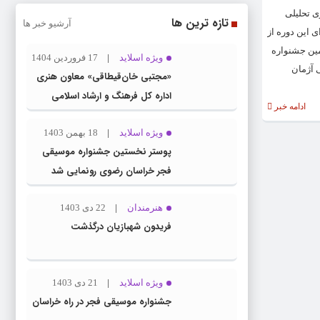
گاه خبری تحلیلی
تازه ترین ها
آرشیو خبر ها
خش صحنه‌ای این دوره از
 روز چهل و دومین جشنواره
ویژه اسلاید
17 فروردین 1404
» به کارگردانی آژمان
«مجتبی خان‌قیطاقی» معاون هنری
اداره کل فرهنگ و ارشاد اسلامی
ادامه خبر
خراسان رضوی شد
ویژه اسلاید
18 بهمن 1403
پوستر نخستین جشنواره موسیقی
فجر خراسان رضوی رونمایی شد
هنرمندان
22 دی 1403
فریدون شهبازیان درگذشت
ویژه اسلاید
21 دی 1403
جشنواره موسیقی فجر در راه خراسان