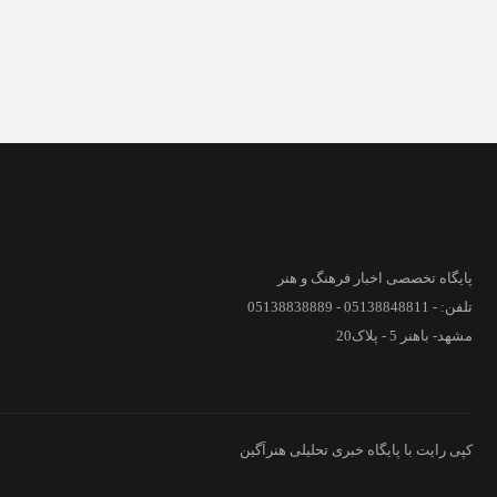
پایگاه تخصصی اخبار فرهنگ و هنر
تلفن: - 05138848811 - 05138838889
مشهد- باهنر 5 - پلاک20
کپی رایت با پایگاه خبری تحلیلی هنرآگین