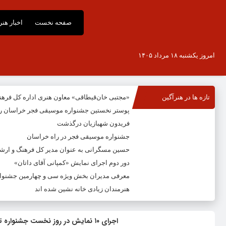
صفحه نخست
اخبار هن
امروز یکشنبه ۱۸ مرداد ۱۴۰۵
تازه ها در هنرآگین
«مجتبی خان‌قیطاقی» معاون هنری اداره کل فره
پوستر نخستین جشنواره موسیقی فجر خراسان ر
فریدون شهبازیان درگذشت
جشنواره موسیقی فجر در راه خراسان
حسین مسگرانی به عنوان مدیر کل فرهنگ و ار
دور دوم اجرای نمایش «کمپانی آقای داتان»
معرفی مدیران بخش ویژه سی و چهارمین جشنوار
هنرمندان زیادی خانه نشین شده اند
اجرای ۱۰ نمایش در روز نخست جشنواره تئاتر فجر