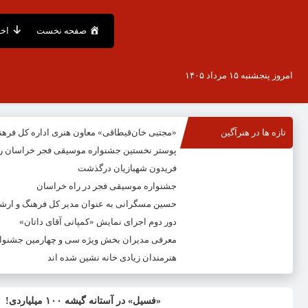
صفحه نخست
اخب
امروز پنجشنبه ۱۵ مرداد ۱۴۰۵
تازه ها در هنرآگین
«مجتبی خان‌قیطاقی» معاون هنری اداره کل فره
پوستر نخستین جشنواره موسیقی فجر خراسان ر
فریدون شهبازیان درگذشت
جشنواره موسیقی فجر در راه خراسان
حسین مسگرانی به عنوان مدیر کل فرهنگ و ار
دور دوم اجرای نمایش «کمپانی آقای داتان»
معرفی مدیران بخش ویژه سی و چهارمین جشنوار
هنرمندان زیادی خانه نشین شده اند
«فسیل» در آستانه گیشه ۱۰۰ میلیاردی!