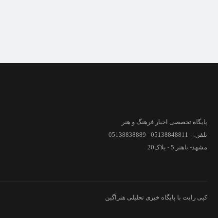
پایگاه تخصصی اخبار فرهنگ و هنر
تلفن: - 05138848811 - 05138838889
مشهد- باهنر 5 - پلاک20
کپی رایت با پایگاه خبری تحلیلی هنرآگین