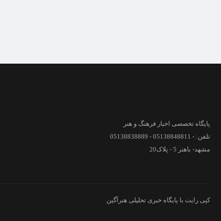
پایگاه تخصصی اخبار فرهنگ و هنر
تلفن: - 05138848811 - 05138838889
مشهد- باهنر 5 - پلاک20
کپی رایت با پایگاه خبری تحلیلی هنرآگین