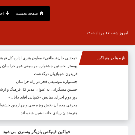
صفحه نخست
اخب
امروز شنبه ۱۷ مرداد ۱۴۰۵
تازه ها در هنرآگین
«مجتبی خان‌قیطاقی» معاون هنری اداره کل فره
پوستر نخستین جشنواره موسیقی فجر خراسان ر
فریدون شهبازیان درگذشت
جشنواره موسیقی فجر در راه خراسان
حسین مسگرانی به عنوان مدیر کل فرهنگ و ار
دور دوم اجرای نمایش «کمپانی آقای داتان»
معرفی مدیران بخش ویژه سی و چهارمین جشنوار
هنرمندان زیادی خانه نشین شده اند
خواکین فینیکس بازیگر وسترن می‌شود