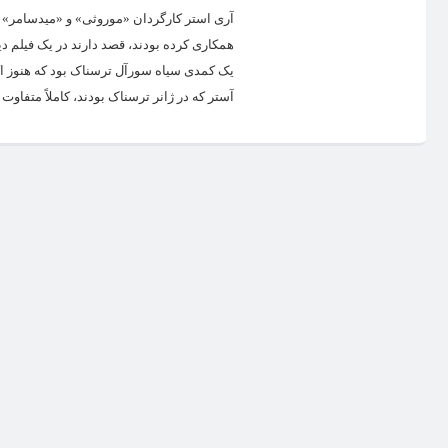
آری استر کارگردان «موروثی» و «میدسامر» ف
یک کمدی سیاه سورآل ترسناک بود که هنوز اکر
آستر که در ژانر ترسناک بودند، کاملاً متفا