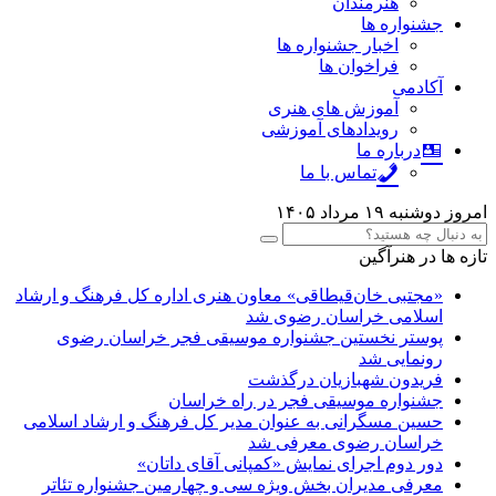
هنرمندان
جشنواره ها
اخبار جشنواره ها
فراخوان ها
آکادمی
آموزش های هنری
رویدادهای آموزشی
درباره ما
تماس با ما
امروز دوشنبه ۱۹ مرداد ۱۴۰۵
تازه ها در هنرآگین
«مجتبی خان‌قیطاقی» معاون هنری اداره کل فرهنگ و ارشاد
اسلامی خراسان رضوی شد
پوستر نخستین جشنواره موسیقی فجر خراسان رضوی
رونمایی شد
فریدون شهبازیان درگذشت
جشنواره موسیقی فجر در راه خراسان
حسین مسگرانی به عنوان مدیر کل فرهنگ و ارشاد اسلامی
خراسان رضوی معرفی شد
دور دوم اجرای نمایش «کمپانی آقای داتان»
معرفی مدیران بخش ویژه سی و چهارمین جشنواره تئاتر