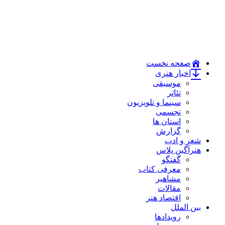
صفحه نخست
اخبار هنری
موسیقی
تئاتر
سینما و تلویزیون
تجسمی
استان ها
گزارش
شعر و ادب
هنرآگین پلاس
گفتگو
معرفی کتاب
مشاهیر
مقالات
اقتصاد هنر
بین الملل
رویدادها