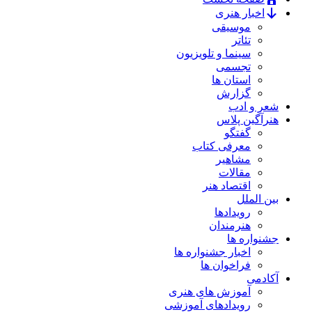
اخبار هنری
موسیقی
تئاتر
سینما و تلویزیون
تجسمی
استان ها
گزارش
شعر و ادب
هنرآگین پلاس
گفتگو
معرفی کتاب
مشاهیر
مقالات
اقتصاد هنر
بین الملل
رویدادها
هنرمندان
جشنواره ها
اخبار جشنواره ها
فراخوان ها
آکادمی
آموزش های هنری
رویدادهای آموزشی