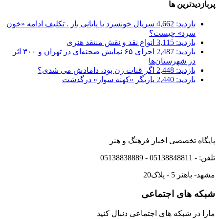
پربازدیدترین ها
بازدید: 4,662
سریال خونسرد با پایانی باز . تکلیف ادامه «خون
سرد» چیست؟
بازدید: 3,115
انواع نقد و نقش منتقد هنری
بازدید: 2,487
اجرای ۶۵ نمایش صحنه‌ای در تهران و ۳۰۰ اثر
در شهرستان‌ها
بازدید: 2,448
اگر قنات زن بود، دامادش می شدی؟
بازدید: 2,440
بازیگر «کهنه سوار» درگذشت
پایگاه تخصصی اخبار فرهنگ و هنر
تلفن: - 05138848811 - 05138838889
مشهد- باهنر 5 - پلاک20
شبکه های اجتماعی
مارا در شبکه های اجتماعی دنبال کنید