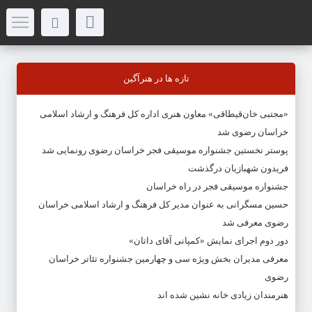
تازه ها در هنرآگین
«مجتبی خان‌قیطاقی» معاون هنری اداره کل فرهنگ و ارشاد اسلامی
خراسان رضوی شد
پوستر نخستین جشنواره موسیقی فجر خراسان رضوی رونمایی شد
فریدون شهبازیان درگذشت
جشنواره موسیقی فجر در راه خراسان
حسین مسگرانی به عنوان مدیر کل فرهنگ و ارشاد اسلامی خراسان
رضوی معرفی شد
دور دوم اجرای نمایش «کمپانی آقای داتان»
معرفی مدیران بخش ویژه سی و چهارمین جشنواره تئاتر خراسان
رضوی
هنرمندان زیادی خانه نشین شده اند