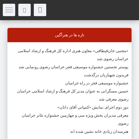
تازه ها در هنرآگین
«مجتبی خان‌قیطاقی» معاون هنری اداره کل فرهنگ و ارشاد اسلامی
خراسان رضوی شد
پوستر نخستین جشنواره موسیقی فجر خراسان رضوی رونمایی شد
فریدون شهبازیان درگذشت
جشنواره موسیقی فجر در راه خراسان
حسین مسگرانی به عنوان مدیر کل فرهنگ و ارشاد اسلامی خراسان
رضوی معرفی شد
دور دوم اجرای نمایش «کمپانی آقای داتان»
معرفی مدیران بخش ویژه سی و چهارمین جشنواره تئاتر خراسان
رضوی
هنرمندان زیادی خانه نشین شده اند