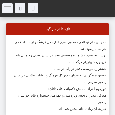
تازه ها در هنرآگین
«مجتبی خان‌قیطاقی» معاون هنری اداره کل فرهنگ و ارشاد اسلامی
خراسان رضوی شد
پوستر نخستین جشنواره موسیقی فجر خراسان رضوی رونمایی شد
فریدون شهبازیان درگذشت
جشنواره موسیقی فجر در راه خراسان
حسین مسگرانی به عنوان مدیر کل فرهنگ و ارشاد اسلامی خراسان
رضوی معرفی شد
دور دوم اجرای نمایش «کمپانی آقای داتان»
معرفی مدیران بخش ویژه سی و چهارمین جشنواره تئاتر خراسان
رضوی
هنرمندان زیادی خانه نشین شده اند