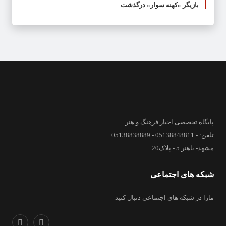
بازیگر «کهنه سوار» درگذشت
پایگاه تخصصی اخبار فرهنگ و هنر
تلفن: - 05138848811 - 05138838889
مشهد- باهنر 5 - پلاک20
شبکه های اجتماعی
مارا در شبکه های اجتماعی دنبال کنید