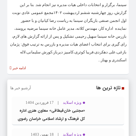
سینما، برگزار و انتخابات داخلی هیات مدیره نیز انجام شد. بنا بر این
گزارش، روز چهارشنبه ششم اردیبهشت ۱۴۰۲مجمع عمومی عادی نوبت
اول انجمن صنفی بازیگران سینما به ریاست رضا کیانیان و با حضور
نماینده اداره کار، مهندس کلاته، مدیر عامل خانه سینما مرضیه برومند،
بازرس خانه سینما سهیل رحیمی تشکیل و پس از ارائه گزارش های لازم،
رای گیری برای انتخاب اعضای هیات مدیره و بازرس به ترتیب فوق: پژمان
بازغی،علی دهکردی،فریبا کوثری،کامبیز دیرباز،کورش سلیمانی،لاله
اسکندری و بهناز...
ادامه خبر
تازه ترین ها
آرشیو خبر ها
ویژه اسلاید
17 فروردین 1404
«مجتبی خان‌قیطاقی» معاون هنری اداره
کل فرهنگ و ارشاد اسلامی خراسان رضوی
شد
ویژه اسلاید
18 بهمن 1403