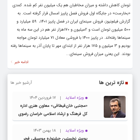
تومان کاهش داشته‌ و میزان مخاطبان هم یک میلیون نفر کم شده. کمدی
«بخارست» در جایگاه اول فروش فصل پاییز امسال قرار گرفته است. به
گزارش فیلم‌نیوز، فروش سینمای ایران در فصل پاییز 1401، 59 میلیارد و
500 میلیون تومان است و 2میلیون و 170هزار نفر هم در این سه ماه به
سینماها رفته‌اند. در پاییز 1400 با فروشی معادل 71 میلیارد تومان مواجه
بودیم و 3 میلیون و 175 هزار نفر از ابتدای مهر تا پایان آذر به سینماها رفته
بودند. این یعنی میزان فروش سینمای...
ادامه خبر
تازه ترین ها
آرشیو خبر ها
ویژه اسلاید
17 فروردین 1404
«مجتبی خان‌قیطاقی» معاون هنری اداره
کل فرهنگ و ارشاد اسلامی خراسان رضوی
شد
ویژه اسلاید
18 بهمن 1403
پوستر نخستین جشنواره موسیقی فجر