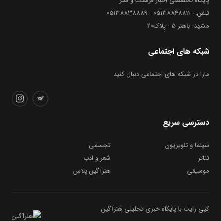
پایگاه تخصصی اخبار فرهنگ و هنر
تلفن: - 05138848811 - 05138838889
مشهد- باهنر 5 - پلاک20
شبکه های اجتماعی
مارا در شبکه های اجتماعی دنبال کنید
دسترسی سریع
سینما و تلویزیون
تجسمی
تئاتر
شعر و ادب
موسیقی
هنرآگین پلاس
کپی رایت با پایگاه خبری تحلیلی هنرآگین