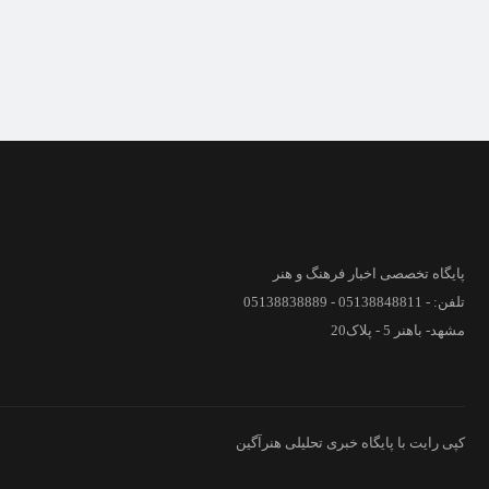
پایگاه تخصصی اخبار فرهنگ و هنر
تلفن: - 05138848811 - 05138838889
مشهد- باهنر 5 - پلاک20
کپی رایت با پایگاه خبری تحلیلی هنرآگین