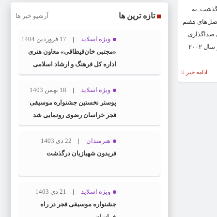
یت پس از دو سال مبارزه با سرطان در سن ۴۵ سالگی درگذشت. به
تازه ترین ها
آرشیو خبر ها
فصل‌های هفتم
ای صداگذاری
ویژه اسلاید
17 فروردین 1404
شخصیت تس ایفای نقش کرده است. آنی ورشینگ نخستین بار در سن ۲۴ سالگی با حضور در قسمتی از پیشتازان فضا: انترپرایز در سال ۲۰۰۲
«مجتبی خان‌قیطاقی» معاون هنری
اداره کل فرهنگ و ارشاد اسلامی
ادامه خبر
خراسان رضوی شد
ویژه اسلاید
18 بهمن 1403
پوستر نخستین جشنواره موسیقی
فجر خراسان رضوی رونمایی شد
هنرمندان
22 دی 1403
فریدون شهبازیان درگذشت
ویژه اسلاید
21 دی 1403
جشنواره موسیقی فجر در راه
خراسان