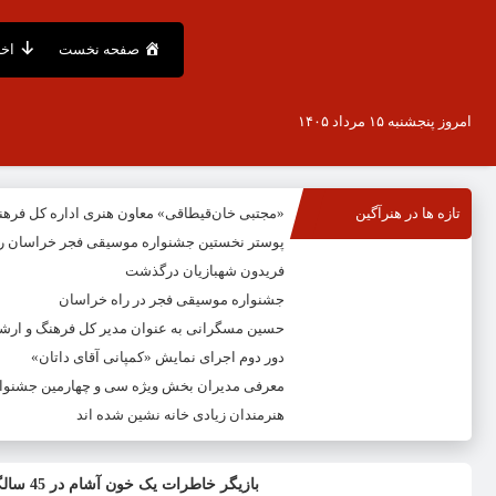
صفحه نخست
اخب
امروز پنجشنبه ۱۵ مرداد ۱۴۰۵
تازه ها در هنرآگین
«مجتبی خان‌قیطاقی» معاون هنری اداره کل فره
پوستر نخستین جشنواره موسیقی فجر خراسان ر
فریدون شهبازیان درگذشت
جشنواره موسیقی فجر در راه خراسان
حسین مسگرانی به عنوان مدیر کل فرهنگ و ار
دور دوم اجرای نمایش «کمپانی آقای داتان»
معرفی مدیران بخش ویژه سی و چهارمین جشنوار
هنرمندان زیادی خانه نشین شده اند
بازیگر خاطرات یک خون آشام در 45 سالگی درگذشت