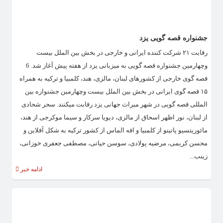
جشنواره قصه گویی یزد
رقابت ۲۱ شرکت کننده ایرانی و خارجی در بخش بین الملل بیست
وچهارمین جشنواره قصه گویی به میزبانی یزد از هفته پیش آغاز شد. 6
قصه گوی خارجی از کشورهای لبنان، مالزی، هند، کلمبیا و ترکیه به همراه
۱۵ قصه گوی ایرانی در بخش بین الملل بیست وچهارمین جشنواره بین
المللی قصه گویی در شهر میراث جهانی یزد رقابت میکنند. سحر شحادی
از لبنان، نور اظهر اسحاق از مالزی، دیویا سرکار و سیما موکرجی از هند،
مائوریتسیو پاتینو از کلمبیا و افه الماس از کشور ترکیه به شکل آفلاین و
محسن کریمی، مرضیه پولادی، سوسن حیاتی، مصطفی جعفری خوزانی،
زینب...
ادامه خبر