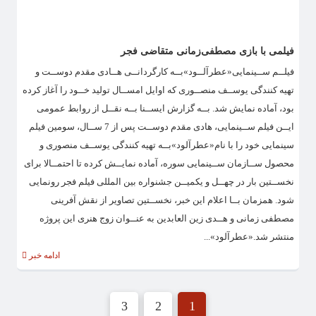
فیلمی‌ با‌ بازی‌ مصطفی‌زمانی‌ متقاضی‌ فجر
فیلــم ســینمایی«عطرآلــود»بــه کارگردانــی هــادی مقدم دوســت و
تهیه کنندگی یوســف منصــوری که اوایل امســال تولید خــود را آغاز کرده
بود، آماده نمایش شد. بــه گزارش ایســنا بــه نقــل از روابط عمومی
ایــن فیلم ســینمایی، هادی مقدم دوســت پس از 7 ســال، سومین فیلم
سینمایی خود را با نام«عطرآلود»بــه تهیه کنندگی یوســف منصوری و
محصول ســازمان ســینمایی سوره، آماده نمایــش کرده تا احتمــالا برای
نخســتین بار در چهــل و یکمیــن جشنواره بین المللی فیلم فجر رونمایی
شود. همزمان بــا اعلام این خبر، نخســتین تصاویر از نقش آفرینی
مصطفی زمانی و هــدی زین العابدین به عنــوان زوج هنری این پروژه
منتشر شد.«عطرآلود»...
ادامه خبر
3
2
1