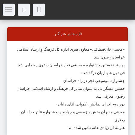
تازه ها در هنرآگین
«مجتبی خان‌قیطاقی» معاون هنری اداره کل فرهنگ و ارشاد اسلامی
خراسان رضوی شد
پوستر نخستین جشنواره موسیقی فجر خراسان رضوی رونمایی شد
فریدون شهبازیان درگذشت
جشنواره موسیقی فجر در راه خراسان
حسین مسگرانی به عنوان مدیر کل فرهنگ و ارشاد اسلامی خراسان
رضوی معرفی شد
دور دوم اجرای نمایش «کمپانی آقای داتان»
معرفی مدیران بخش ویژه سی و چهارمین جشنواره تئاتر خراسان
رضوی
هنرمندان زیادی خانه نشین شده اند