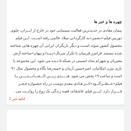
چهره ها و خبر ها
پیمان معادی در جدیدترین فعالیت سینمایی خود در خارج از ایــران، جلوی
دوربین فیلم«دشمن»به کارگردانی میلاد عالمی رفته اســت. ایـن فیلم
محصول کشور سوئد اسـت و دیگر بازیگران ایرانی آن چهره هایی شناخته
شده نیستند. فرامرز قریبیان با تکرار سریال«پـیـدا و پنهان»ساخته آرش
معیریان و شهرام شاه حسینی در شبکه ۵ دیده می شود. این مجموعه با
بازی بیژن امکانیان، امیرحسین آرمان و حمیدرضا پگاه و محصول سال ۹۱
است و ساعت ۱۹ پخش می شود. هـــــدی زیـــن الـــعـــابـــدیـــن بـا
فیلم«عــطــرآلــود»اثــر هـادی مقدم دوست در راه جشنواره فـجـر
قــــرار دارد. ایـــن فیلم عاشقانه، قصه زندگی یک زوج را روایــت می...
ادامه خبر