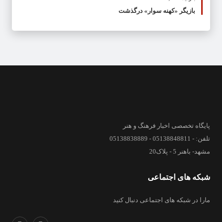
بازیگر «کهنه سوار» درگذشت
پایگاه تخصصی اخبار فرهنگ و هنر
تلفن: - 05138848811 - 05138838889
مشهد- باهنر 5 - پلاک20
شبکه های اجتماعی
مارا در شبکه های اجتماعی دنبال کنید