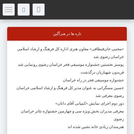
تازه ها در هنرآگین
«مجتبی خان‌قیطاقی» معاون هنری اداره کل فرهنگ و ارشاد اسلامی
خراسان رضوی شد
پوستر نخستین جشنواره موسیقی فجر خراسان رضوی رونمایی شد
فریدون شهبازیان درگذشت
جشنواره موسیقی فجر در راه خراسان
حسین مسگرانی به عنوان مدیر کل فرهنگ و ارشاد اسلامی خراسان
رضوی معرفی شد
دور دوم اجرای نمایش «کمپانی آقای داتان»
معرفی مدیران بخش ویژه سی و چهارمین جشنواره تئاتر خراسان
رضوی
هنرمندان زیادی خانه نشین شده اند