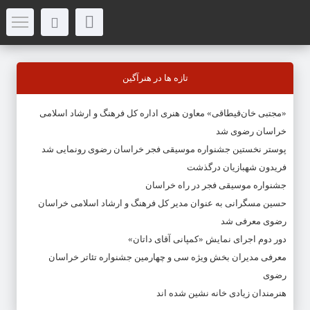
تازه ها در هنرآگین
«مجتبی خان‌قیطاقی» معاون هنری اداره کل فرهنگ و ارشاد اسلامی
خراسان رضوی شد
پوستر نخستین جشنواره موسیقی فجر خراسان رضوی رونمایی شد
فریدون شهبازیان درگذشت
جشنواره موسیقی فجر در راه خراسان
حسین مسگرانی به عنوان مدیر کل فرهنگ و ارشاد اسلامی خراسان
رضوی معرفی شد
دور دوم اجرای نمایش «کمپانی آقای داتان»
معرفی مدیران بخش ویژه سی و چهارمین جشنواره تئاتر خراسان
رضوی
هنرمندان زیادی خانه نشین شده اند