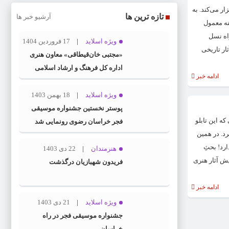
ر می‌کند. به
تازه ترین ها
آرشیو خبر ها
نه معمول
راه نسل
ویژه اسلاید
17 فروردین 1404
ثار تاریخی
«مجتبی خان‌قیطاقی» معاون هنری
اداره کل فرهنگ و ارشاد اسلامی
ادامه خبر
خراسان رضوی شد
ویژه اسلاید
18 بهمن 1403
پوستر نخستین جشنواره موسیقی
ه این تابلو
فجر خراسان رضوی رونمایی شد
رد. در همین
ارد! بحثِ
هنرمندان
22 دی 1403
ش آثار هنری
فریدون شهبازیان درگذشت
ادامه خبر
ویژه اسلاید
21 دی 1403
جشنواره موسیقی فجر در راه
خراسان