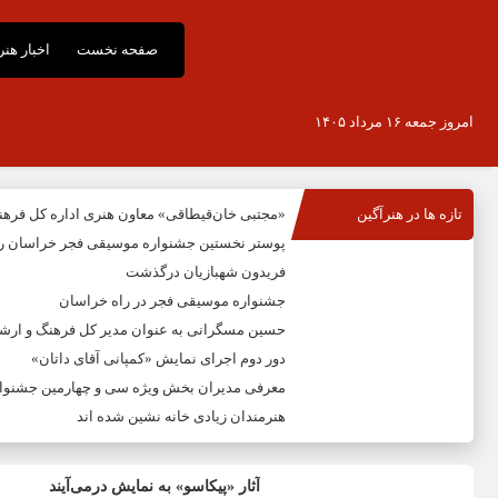
صفحه نخست
اخبار هن
امروز جمعه ۱۶ مرداد ۱۴۰۵
تازه ها در هنرآگین
«مجتبی خان‌قیطاقی» معاون هنری اداره کل فره
پوستر نخستین جشنواره موسیقی فجر خراسان ر
فریدون شهبازیان درگذشت
جشنواره موسیقی فجر در راه خراسان
حسین مسگرانی به عنوان مدیر کل فرهنگ و ار
دور دوم اجرای نمایش «کمپانی آقای داتان»
معرفی مدیران بخش ویژه سی و چهارمین جشنوار
هنرمندان زیادی خانه نشین شده اند
آثار «پیکاسو» به نمایش درمی‌آیند