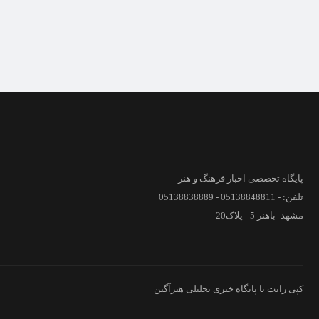
پایگاه تخصصی اخبار فرهنگ و هنر
تلفن: - 05138848811 - 05138838889
مشهد- باهنر 5 - پلاک20
کپی رایت با پایگاه خبری تحلیلی هنرآگین