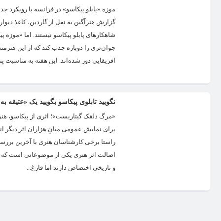
موزه «پابلو پیکاسو»‌ در فرانسه با رویکرد ج
گزارش هنرآگین به نقل از گاردین، کاغذ دیو
شاهکارهای پابلو پیکاسو نیستند. اما «موزه پی
جوان‌تری را دوباره جذب کند که از این هنرمند 
آفریقایی دور شده‌اند. این هفته به مناسبت 
نگویید تابلوی پیکاسو بگویید یک «عتیقه‌ به
«مرگ دلقک گیتاریست»؛ اثری از پیکاسو، هنر
برای نمایش عمومی میانِ هزاران اثر دیگر انت
راستا برخی کارشناسان هنری با آخرین بررسی‌ها
اصالت اثر هنری یکی از موضوعاتی است که هم
و تاریخی اختصاص دارند اما فارغ...