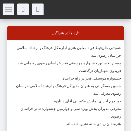
تازه ها در هنرآگین
«مجتبی خان‌قیطاقی» معاون هنری اداره کل فرهنگ و ارشاد اسلامی
خراسان رضوی شد
پوستر نخستین جشنواره موسیقی فجر خراسان رضوی رونمایی شد
فریدون شهبازیان درگذشت
جشنواره موسیقی فجر در راه خراسان
حسین مسگرانی به عنوان مدیر کل فرهنگ و ارشاد اسلامی خراسان
رضوی معرفی شد
دور دوم اجرای نمایش «کمپانی آقای داتان»
معرفی مدیران بخش ویژه سی و چهارمین جشنواره تئاتر خراسان
رضوی
هنرمندان زیادی خانه نشین شده اند