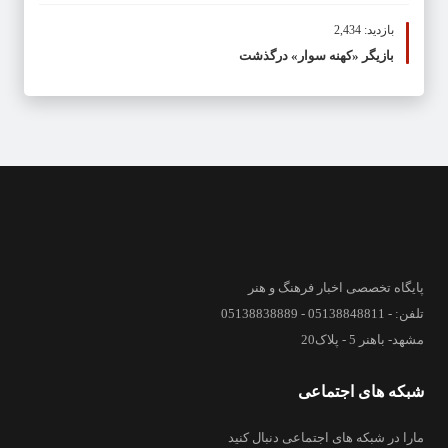
بازدید: 2,434
بازیگر «کهنه سوار» درگذشت
پایگاه تخصصی اخبار فرهنگ و هنر
تلفن: - 05138848811 - 05138838889
مشهد- باهنر 5 - پلاک20
شبکه های اجتماعی
مارا در شبکه های اجتماعی دنبال کنید