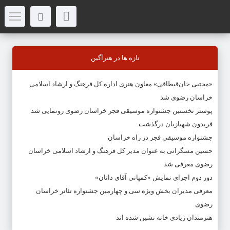
تازه ها در هنرآگین
«مجتبی خان‌قیطاقی» معاون هنری اداره کل فرهنگ و ارشاد اسلامی
خراسان رضوی شد
پوستر نخستین جشنواره موسیقی فجر خراسان رضوی رونمایی شد
فریدون شهبازیان درگذشت
جشنواره موسیقی فجر در راه خراسان
حسین مسگرانی به عنوان مدیر کل فرهنگ و ارشاد اسلامی خراسان
رضوی معرفی شد
دور دوم اجرای نمایش «کمپانی آقای داتان»
معرفی مدیران بخش ویژه سی و چهارمین جشنواره تئاتر خراسان
رضوی
هنرمندان زیادی خانه نشین شده اند