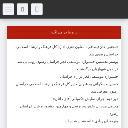
تازه ها در هنرآگین
«مجتبی خان‌قیطاقی» معاون هنری اداره کل فرهنگ و ارشاد اسلامی
خراسان رضوی شد
پوستر نخستین جشنواره موسیقی فجر خراسان رضوی رونمایی شد
فریدون شهبازیان درگذشت
جشنواره موسیقی فجر در راه خراسان
حسین مسگرانی به عنوان مدیر کل فرهنگ و ارشاد اسلامی خراسان
رضوی معرفی شد
دور دوم اجرای نمایش «کمپانی آقای داتان»
معرفی مدیران بخش ویژه سی و چهارمین جشنواره تئاتر خراسان
رضوی
هنرمندان زیادی خانه نشین شده اند