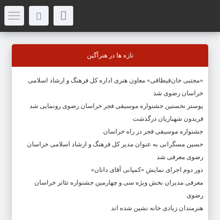
تازه ها در هنرآگین
«مجتبی خان‌قیطاقی» معاون هنری اداره کل فرهنگ و ارشاد اسلامی
خراسان رضوی شد
پوستر نخستین جشنواره موسیقی فجر خراسان رضوی رونمایی شد
فریدون شهبازیان درگذشت
جشنواره موسیقی فجر در راه خراسان
حسین مسگرانی به عنوان مدیر کل فرهنگ و ارشاد اسلامی خراسان
رضوی معرفی شد
دور دوم اجرای نمایش «کمپانی آقای داتان»
معرفی مدیران بخش ویژه سی و چهارمین جشنواره تئاتر خراسان
رضوی
هنرمندان زیادی خانه نشین شده اند