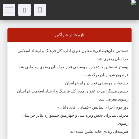
تازه ها در هنرآگین
«مجتبی خان‌قیطاقی» معاون هنری اداره کل فرهنگ و ارشاد اسلامی
خراسان رضوی شد
پوستر نخستین جشنواره موسیقی فجر خراسان رضوی رونمایی شد
فریدون شهبازیان درگذشت
جشنواره موسیقی فجر در راه خراسان
حسین مسگرانی به عنوان مدیر کل فرهنگ و ارشاد اسلامی خراسان
رضوی معرفی شد
دور دوم اجرای نمایش «کمپانی آقای داتان»
معرفی مدیران بخش ویژه سی و چهارمین جشنواره تئاتر خراسان
رضوی
هنرمندان زیادی خانه نشین شده اند