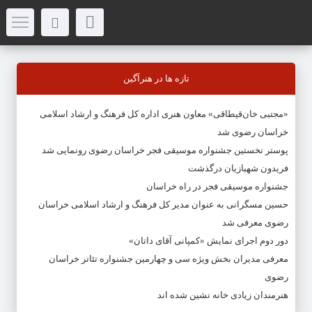
تازه ها در هنرآگین
«مجتبی خان‌قیطاقی» معاون هنری اداره کل فرهنگ و ارشاد اسلامی
خراسان رضوی شد
پوستر نخستین جشنواره موسیقی فجر خراسان رضوی رونمایی شد
فریدون شهبازیان درگذشت
جشنواره موسیقی فجر در راه خراسان
حسین مسگرانی به عنوان مدیر کل فرهنگ و ارشاد اسلامی خراسان
رضوی معرفی شد
دور دوم اجرای نمایش «کمپانی آقای داتان»
معرفی مدیران بخش ویژه سی و چهارمین جشنواره تئاتر خراسان
رضوی
هنرمندان زیادی خانه نشین شده اند