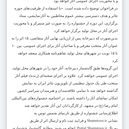
و با محوریت اجرای عمومی آثار خواهد بود.
در فراخوان توضیح داده شده است: «با استفاده از ظرفیت‌های حوزه
تئاتر و هدف دسترسی بیشتر عموم مخاطبین به آثارنمایشی، ستاد
برگزاری، این دوره از جشنواره را، به صورت غیر متمرکز و با محوریت
اجرای آثار در محل تولید برگزار خواهد کرد.
بدین‌صورت که دبیرخانه پس از ارزیابی نهایی آثار متقاضی، ۱۵ اثر را به
عنوان آثار منتخب معرفی و با صاحبان آثار برای اجرای عمومی، بین ۱۰
تا ۱۵ نوبت در شهرهای محل تولید تفاهم‌نامه همکاری منعقد خواهد
کرد.
این گروه‌ها طبق گاه‌شمار دبیرخانه، آثار خود را در شهرهای محل تولید،
اجرای عمومی خواهند کرد. علاوه بر اجرای صحنه‌ای (زنده)، فیلم آثار
منتخب طی یک جدول تنظیمی از تلویزیون تئاتر ایران به نمایش
گذاشته خواهد شد تا تمامی علاقه‌مندان و هنرمندان سراسر کشور،
امکان تماشای آثار را داشته باشند. در اختتامیه جشنواره‌های بین‌المللی
امام رضا (ع) در مشهد، از کارگردانان این آثار تقدیر خواهد شد.
اطلاع‌رسانی جشنواره از طریق تارنمای شمس توس به
نشانی Shamstoos.ir و فرایند ثبت نام و ارسال اثر از طریق
پورتال Portal.Shamstoos.ir انجام می‌شود. مطابق گاه‌شمار جشنواره،