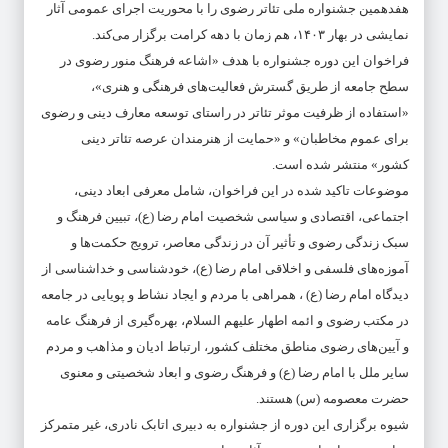
هفدهمین جشنواره ملی تئاتر رضوی را با محوریت اجرای عمومی آثار
نمایشی در بهار ۱۴۰٣، هم زمان با دهه کرامت برگزار می‌کند.
فراخوان این دوره جشنواره با هدف «اشاعه فرهنگ منور رضوی در
سطح جامعه از طریق گسترش فعالیت‌های فرهنگی و هنری»،
«استفاده از ظرفیت موثر تئاتر در راستای توسعه معارف دینی و رضوی
برای عموم مخاطبان» و «حمایت از هنرمندان عرصه تئاتر دینی
کشور» منتشر شده است.
موضوعات تاکید شده در این فراخوان، شامل معرفی ابعاد دینی،
اجتماعی، اقتصادی و سیاسی شخصیت امام رضا (ع)، تبیین فرهنگ و
سبک زندگی رضوی و تأثیر آن در زندگی معاصر، ترویج حکمت‌ها و
آموزه‌های فلسفی و اخلاقی امام رضا (ع)، خودشناسی و خداشناسی از
دیدگاه امام رضا (ع) ، همراهی با مردم و ایجاد نشاط و پویایی در جامعه
در مکتب رضوی و ائمه اطهار علیهم السلام، بهره‌گیری از فرهنگ عامه
و آیین‌های رضوی مناطق مختلف کشور، ارتباط ادیان و مذاهب و مردم
سایر ملل با امام رضا (ع) و فرهنگ رضوی و ابعاد شخصیتی و معنوی
حضرت معصومه (س) هستند.
شیوه برگزاری این دوره از جشنواره به دبیری اتابک نادری، غیر متمرکز