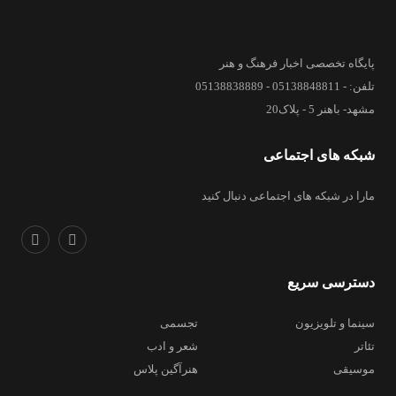
پایگاه تخصصی اخبار فرهنگ و هنر
تلفن: - 05138848811 - 05138838889
مشهد- باهنر 5 - پلاک20
شبکه های اجتماعی
مارا در شبکه های اجتماعی دنبال کنید
دسترسی سریع
سینما و تلویزیون
تجسمی
تئاتر
شعر و ادب
موسیقی
هنرآگین پلاس