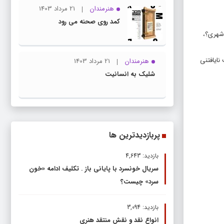
هنرمندان
21 مرداد 1403
کمد روی صحنه می رود
 شهری؟،
نایافتنی
هنرمندان
21 مرداد 1403
شلیک به انسانیت
پربازدیدترین ها
بازدید: 4,643
سریال خونسرد با پایانی باز . تکلیف ادامه «خون
سرد» چیست؟
بازدید: 3,094
انواع نقد و نقش منتقد هنری