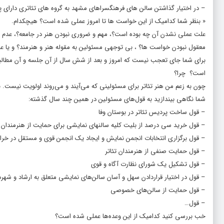
– در اختیار گذاشتن سالن های فرهنگسراهای مشهد به گروه های تئاتری دارای پرو
« بنظر شما کدامیک از این خواست ها تا امروز عملی شده است؟ هیچکدام.
علت عملی نشدن آن چه بوده است؟، مهم و ضروری نبودن هنر در جامعه؟، عدم پی
معقول نبودن خواست ها؟ ، بی توجهی مسئولین به مقوله هنر و هنرمند؟ و یا 
برای شما جای تعجب نیست که امروز و بعد از شش سال از آن جلسه و آن مطالبات،
است؟ چرا؟
چون به زعم من هنر تئاتر برای مسئولینی که می‌آیند و می‌روند اولویت نیست. 
شما نگاهی بیندازید به قول‌های مسئولین در همین چند سال گذشته:
– قول ساخت پردیس تئاتر در بوستان وفا
– قول خرید سی درصد از بلیت کلیه سالنهای نمایشی برای حمایت از هنرمندان ت
– قول برگزاری انتخابات انجمن نمایش و ایجاد یک انجمن قوی و مستقل در خر
– قول حمایت صنفی از هنرمندان تئاتر
– قول تشکیل یک شورای نظارت آگاه و قوی
– قول در اختیار قراردادن سهل و آسان سالن‌های نمایشی متعلق به ارشاد و شهرد
– قول حمایت از سالن‌های خصوصی
– قول…
خب بررسی کنید کدامیک از این وعده‌ها عملی شده است؟