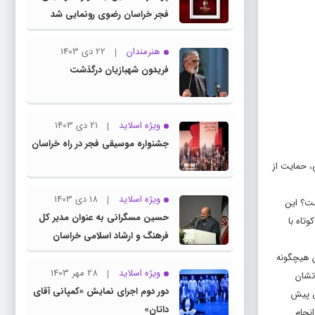
فجر خراسان رضوی رونمایی شد
هنرمندان
22 دی 1403
فریدون شهبازیان درگذشت
ویژه اسلاید
21 دی 1403
جشنواره موسیقی فجر در راه خراسان
لت مردمی، حمایت از
ویژه اسلاید
18 دی 1403
ست؟ این
حسین مسگرانی به عنوان مدیر کل
تاه با
فرهنگ و ارشاد اسلامی خراسان
رضوی معرفی شد
ن هیچگونه
ویژه اسلاید
28 مهر 1403
تشان
دور دوم اجرای نمایش «کمپانی آقای
ل پیش
داتان»
نجام