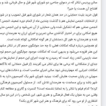
سالن پردیس تئاتر که در دعوای جناحی دو شورای شهر قبل و حال قربانی شد و بع
افتتاح آن هست یا خیر؟
قول خرید بلیت حمایتی در حد همان شعار در شورای شهر قبل تصویب و در شورا
از انتخابات انجمن نمایش هم با گذشت چندین ماه از اتمام دوره ضعیف انجمن 
انجمن صنفی هم که تشکیل شده ولی حمایتی از آن نمی‌شود و این انجمن حتی مک
هیچ امکانی برای در اختیار گذاشتن سالن تمرین و اجرای ارزان به هنرمندان ن
شده و هنرمندان به طور کل دستشان از هر گونه امکاناتی کوتاه شده است.
او همچنین درباره اینکه امکانات فعلی تا چه حد جوابگوی حجم کار در تئاتر مشهد
این هنر افزوده می‌شود و بدیهی است که امکانات موجود جوابگوی این حجم توجه
صف بازبینی آنقدر زیاد است که رسیدن به نوبت اجرای این حجم از نمایش‌ها در ت
جدای از مشکلاتی که برخی ها برای تئاتر می آفرینند (از قبیل حملاتی که ناآگاها
امکانات اجرایی که مهم‌ترینش نبود سالن اجرای مناسب است، و دخالت‌های بی‌ج
سهیلی در پایان صحبت هایش گفت: ببینید شورای شهر یک کمیسیون دارد به نا
شهر باشد و برای مساعدت به هنرمندان تلاش کند. از مسئول کمیسیون فرهنگی ش
کرده؟ کدام فیلم یا تئاتر را به تماشا نشسته است؟ کنسرت و گالری و مطالعه کتا
وقتی من به عنوان یک فعال فرهنگی و هنری شهر، این شخص را در این دو سال از
انتظاری از او می رود که برای فرهنگ و هنر این شهر کاری بکند؟