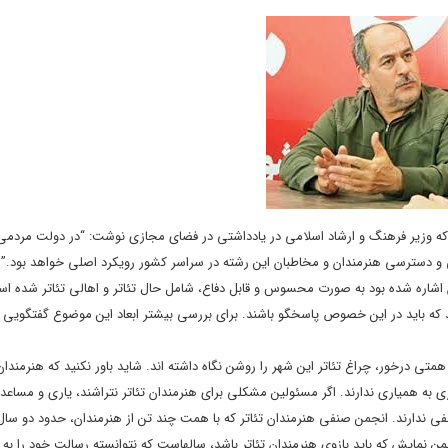
ای آغازین شروع به کار دولت سیزدهم یا دقیق تر بگوییم بهمن ۱۴۰۱ بود که وزیر فرهنگ و ارشاد اسلامی در یادداشتی در فضای مجازی نوشت: “در دو
ی و دسترسی هنرمندان و مخاطبان این رشته در سراسر کشور رویکرد اصلی خواهد بود.”
یر به آن اشاره شده بود به صورت محسوس و قابل دفاع، شامل حال تئاتر و اهالی تئاتر شده ا
د که باید در این خصوص پاسخگو باشند. برای بررسی بیشتر ابعاد این موضوع گفتگویی کو
 درخور، چراغ تئاتر این شهر را روشن نگاه داشته اند. شاید باور نکنید که هنرمندا
ری به همیاری ندارند. اگر مسئولین مشکلی برای هنرمندان تئاتر نتراشند، یاری و مساعد
 ندارند. انجمن صنفی هنرمندان تئاتر که با همت چند تن از هنرمندان، حدود دو سا
ن نمایش که باید بازوی هنرمندان تئاتر باشد، سالهاست که نتوانسته رسالت خود را به ا