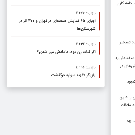
دامه کار و
بازدید: 2,476
اجرای ۶۵ نمایش صحنه‌ای در تهران و ۳۰۰ اثر در
شهرستان‌ها
اد تسخیر
بازدید: 2,432
اگر قنات زن بود، دامادش می شدی؟
لاقمندان به
ش‌های در
بازدید: 2,425
بازیگر «کهنه سوار» درگذشت
مبود
ی و هنری
 ملاقات
… چه