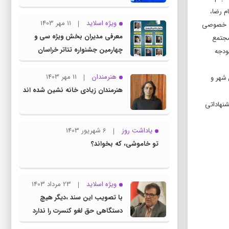
م رضا،
ویژه اسلاید
11 مهر 1403
خشی خصوصی
معرفی مدیران بخش ویژه سی و
مجتمع
چهارمین جشنواره تئاتر خراسان
ودجه
رضوی
هنرمندان
11 مهر 1403
 شهر و
هنرمندان زیادی خانه نشین شده اند
نهاداتی
یاداشت روز
6 شهریور 1403
تو خاموشی، که بخواند؟
ویژه اسلاید
23 مرداد 1403
با تصویب این سند ،دیگر هیچ
دستگاهی حق لغو کنسرت را ندارد