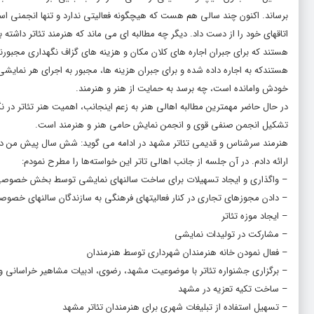
برساند. اکنون چند سالی هم هست که هیچگونه فعالیتی ندارد و تنها انجمنی است 
اتاقهای خود را از دست داد. دیگر چه مطالبه ای می ماند که هنرمند تئاتر داش
هستند که برای جبران اجاره های کلان مکان و هزینه های گزاف نگهداری مجبورند 
هستندکه به اجاره داده شده و برای جبران هزینه ها، مجبور به اجرای هر نمایش
خودش وامانده است، چه برسد به حمایت از هنر و‌ هنرمند.
در حال حاضر مهمترین مطالبه اهالی هنر به زعم اینجانب، اهمیت هنر تئاتر در ن
تشکیل انجمن صنفی قوی و انجمن نمایش حامی هنر و هنرمند است.
هنرمند سرشناس و قدیمی تئاتر مشهد در ادامه می گوید: شش سال پیش من در 
ارائه دادم. در آن جلسه از جانب اهالی تاتر این خواسته‌ها را مطرح نمودم:
– واگذاری و ایجاد تسهیلات برای ساخت سالنهای نمایشی توسط بخش خصوص
– دادن مجوزهای تجاری در کنار فعالیتهای فرهنگی به سازندگان سالنهای خصو
– ایجاد موزه تئاتر
– مشارکت در تولیدات نمایشی
– فعال نمودن خانه هنرمندان شهرداری توسط هنرمندان
– برگزاری جشنواره تئاتر با موضوعیت مشهد، رضوی، ادبیات مشاهیر خراسانی 
– ساخت تکیه تعزیه در مشهد
– تسهیل استفاده از تبلیغات شهری برای هنرمندان تئاتر مشهد