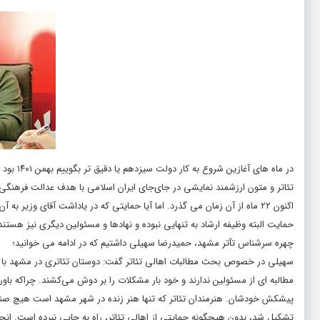
در ماه ه
تئاتر و متون ارزشمند نمایشی در جای‌جای ایران اسلامی با هدف عدالت فرهنگ
اکنون ٢٢ ماه از آن زمان می گذرد. اما آیا حمایتی که در یاداشت آقای وز
حمایت البته وظیفه ارشاد به تنهایی نبوده و نهادها و مسئولین دیگری نیز هستن
چهره سرشناس تآتر مشهد، حمیدرضا سهیلی داشتیم که در ادامه می خوانید؛
سهیلی در خصوص بحث مطالبات اهالی تئاتر گفت: دوستان تئاتری در مشهد با همتی
مطالبه ای از مسئولین ندارند و خود بار مشکلات را بر دوش می‌کشند. چراکه باو
پیشکش خودشان. هنرمندان تئاتر که تنها هنر زنده در شهر مشهد است هیچ صنفی
تشکیل شد، بدون هیچگونه حمایتی از اهالی تئاتر، راه به جایی نبرده است. انجم