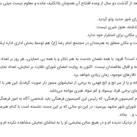
د از گذشت دو سال از وعده افتتاح آن همچنان بلاتکلیف مانده و معلوم نیست میلی به ا
ی شهر جدید وتو گردید.
گذشته، هنوز خبری نیست.
انی برای استقرار خود ندارد.
یست و مکان متعلق به هنرمندان در مجتمع امام رضا (ع) هم توسط بخش اداری اداره ارش
 است؟ افزود: با همه نقصان خدمت به هنر تئاتر و با همه بی حمایتی، هر روز بر تعداد ع
 و اقبال علاقمندان نیست. اکنون به روایت اعضای شورای نظارت بر نمایش، تعداد نمای
الارهای موجود، زمان زیادی خواهد برد.
نه و یا از سر لج و‌ کج فهمی به برخی از نمایشهای مجوز دار صورت گرفت)، این هنر با ک
ای برخی افراد بیسواد و کم سواد هنری مواجه می‌باشد.
م کمیسیون فرهنگی، که رئیس این کمیسیون فرهنگی باید شخصی آگاه به امور فرهنگ
ورای شهر مشهد بپرسید؛ در این دو سالی که بر این مسند نشسته است با کدام هنرمند
ب و… بماند.
 نزدیک ندیده ام و در هیچ سالن نمایشی او را به تماشای نمایش مشاهده نکرده ام و