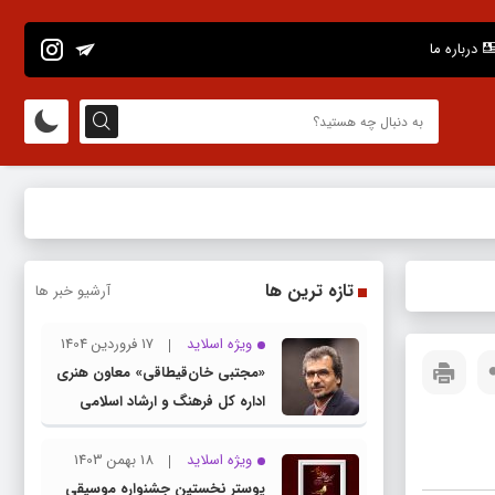
درباره ما
تازه ترین ها
آرشیو خبر ها
ویژه اسلاید
17 فروردین 1404
«مجتبی خان‌قیطاقی» معاون هنری
اداره کل فرهنگ و ارشاد اسلامی
خراسان رضوی شد
ویژه اسلاید
18 بهمن 1403
پوستر نخستین جشنواره موسیقی