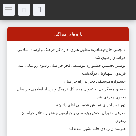
تازه ها در هنرآگین
«مجتبی خان‌قیطاقی» معاون هنری اداره کل فرهنگ و ارشاد اسلامی
خراسان رضوی شد
پوستر نخستین جشنواره موسیقی فجر خراسان رضوی رونمایی شد
فریدون شهبازیان درگذشت
جشنواره موسیقی فجر در راه خراسان
حسین مسگرانی به عنوان مدیر کل فرهنگ و ارشاد اسلامی خراسان
رضوی معرفی شد
دور دوم اجرای نمایش «کمپانی آقای داتان»
معرفی مدیران بخش ویژه سی و چهارمین جشنواره تئاتر خراسان
رضوی
هنرمندان زیادی خانه نشین شده اند