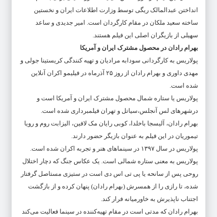
انداختن عبدالمالک ریگی توسط وزارت اطلاعات ایران و نخستین
ساخته سعید ملکان در مقام کارگردان است. امیر جدیدی و ساعد
سهیلی از بازیگران اصلی این فیلم هستند.
بهرام رادان در محصول مشترک ایران و آمریکا
پولاریس به کارگردانی سودابه مرادیان و تهیه کنندگی کریستینا جولی و
مهدی داوری و بهرام رادان از روز ۲۵ آذرماه در فیلیمو اکران آنلاین
شده است.
پولاریس یا ستاره شمال محصول مشترک ایران و آمریکا است و
درشهرهای لس آنجلس،سیاتل و تهران فیلمبرداری شده است.
بهرام رادان، آلیسجا باخلدا، کوبی رایان مک لافین، الیزابت روم و رویا
تیموریان در این فیلم به عنوان بازیگر حضور دارند.
پولاریس در سال ۱۳۹۷ در سینماهای هنر و تجربه اکران شده است.
پولاریس به معنی ستاره شمالی است. یک عکاس جنگ که دچار اختلال
روحی پس از سانحه یا پی تی اس دی است در ستیزی مستاصل گرفتار
شده، تا رازی را از همسرش (بهرام رادان) پنهان کرده و از بازگشت
اجتناب ناپذیرش به خاورمیانه فرار کند.
بهرام رادان که مدتی‌ است در مقام تهیه‌کننده در سینما فعالیت می‌کند