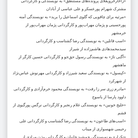
«زاخارخروپفلای پرونده‌های مستنطق» به نویسندگی و کارگردانی
مشترک شهرام پورعسکر و علی عباسی از آبادان
«مرثیه‌ برای چاقویی که گلوی اسماعیل را برید» به نویسندگی آمنه
پورحسینی و پژمان مهراب‌پور و کارگردانی پژمان مهراب‌پور از
خرمشهر
«اسب قاتلین» به نویسندگی رضا گشتاسب و کارگردانی
سیدمحمدهادی هاشم‌زاده از شیراز
«اَگنی تاژ» به نویسندگی رسول حق‌جو و کارگردانی حسین کارگر از
ماهشهر
«کپسول» به نویسندگی سعید شیرزاد و کارگردانی مهرنوش عباس‌نژاد
از شهرکرد
«مادرم زری سر زا رفت» به نویسندگی محمود خرم‌آزادی و کارگردانی
داوود پارسا از یاسوج
«خلیج خونین» به نویسندگی غلام رنجبر و کارگردانی نرگس پورگیوی از
قشم
«اسب‌های طاعون» به نویسندگی رضا گشتاسب و کارگردانی علی
رحیمی شهسواری از میناب
«تکرار» به نویسندگی جمشید خانیان و کارگردانی بیژن مرادی از