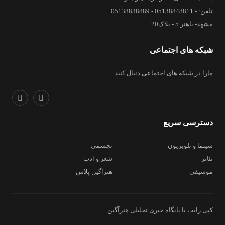
تلفن: - 05138848811 - 05138838889
مشهد- باهنر 5 - پلاک20
شبکه های اجتماعی
مارا در شبکه های اجتماعی دنبال کنید
دسترسی سریع
سینما و تلویزیون
تجسمی
تئاتر
شعر و ادب
موسیقی
هنرآگین پلاس
کپی رایت با پایگاه خبری تحلیلی هنرآگین