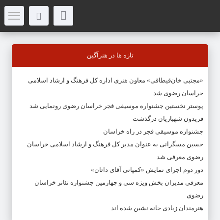
تازه ها در هنرآگین
«مجتبی خان‌قیطاقی» معاون هنری اداره کل فرهنگ و ارشاد اسلامی
خراسان رضوی شد
پوستر نخستین جشنواره موسیقی فجر خراسان رضوی رونمایی شد
فریدون شهبازیان درگذشت
جشنواره موسیقی فجر در راه خراسان
حسین مسگرانی به عنوان مدیر کل فرهنگ و ارشاد اسلامی خراسان
رضوی معرفی شد
دور دوم اجرای نمایش «کمپانی آقای داتان»
معرفی مدیران بخش ویژه سی و چهارمین جشنواره تئاتر خراسان
رضوی
هنرمندان زیادی خانه نشین شده اند