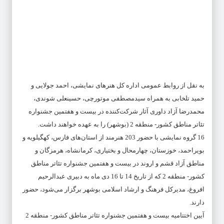
به نقل از روابط عمومی اداره کل هنرهای نمایشی، احمد جولایی و
حمید تلخابی به همراه سیدمصطفی موتورچی، حسینعلی شوندی،
محمدرضا آزاد داوری آثار شرکت‌کننده در بیست و هفتمین جشنواره
تئاتر مناطق کشور- منطقه 2 (بوشهر) را به عهده خواهند داشت.
16 گروه نمایشی با حضور 203 هنرمند از استان‌های فارس، کهگیلویه و
بویراحمد، خوزستان، چهارمحال و بختیاری، کرمانشاه، هرمزگان و
مناطق آزاد قشم و اروند در بیست و هفتمین جشنواره تئاتر مناطق
کشور- منطقه 2 که از تاریخ 14 تا 16 دی ماه به دبیری عبدالرحیم
افروغ، مدیرکل فرهنگ و ارشاد اسلامی بوشهر برگزار می‌شود، حضور
دارند.
آیین اختتامیه بیست و هفتمین جشنواره تئاتر مناطق کشور- منطقه 2