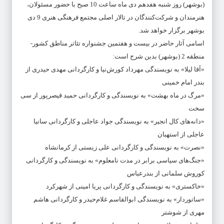
(بوشهر) روز شنبه هفدهم دی ماه ساعت 10 صبح با حضور مسئولان،
هنرمندان و شرکت‌کنندگان در تالار اصلی مجتمع فرهنگی هنری 9 دی
بوشهر برگزار خواهد شد.
اسامی آثار حاضر در بیست و هفتمین جشنواره تئاتر مناطق کشور-
منطقه 2 (بوشهر) بدین شرح است:
«آقا لیلا» به نویسندگی مهرداد کورش‌نیا و کارگردانی مهدی حیدری از
بندر امام خمینی
«مرگ در ماه بهشت» به نویسندگی و کارگردانی حمید قیصرپور از سی
سخت
«دانه‌های کال انجیر» به نویسندگی جواد عاجلی و کارگردانی سانیا
عاجلی از استهبان
«نصرت» به نویسندگی و کارگردانی علی زیستی از کرمانشاه
«جنگ‌های سیاسی برابر در مدت نامعلوم» به نویسندگی و کارگردانی
کوروش سلمانی از بندرعباس
«خاکستری» به نویسندگی و کارگردانی پریا امینی از شهرکرد
«ساتوردار» به نویسندگی ابوالقاسم غلام‌حیدر و کارگردانی هاشم
مهری از شوشتر