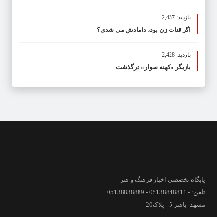
بازدید: 2,437
اگر قنات زن بود، دامادش می شدی؟
بازدید: 2,428
بازیگر «کهنه سوار» درگذشت
پایگاه تخصصی اخبار فرهنگ و هنر
تلفن: - 05138848811 - 05138838889
مشهد- باهنر 5 - پلاک20