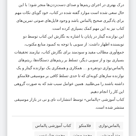
درک بهتری در اجرای ریتم‌ها و صدای دست‌زدن‌ها منجر شود؛ با این
حال سعی شده است موارد گفته شده در کتاب، خود گویای نکات مهم
برای یادگیری صحیح پالماس باشد و وجود فایل‌های صوتی تمرین‌های
کتاب نیز به این مهم کمک بسیاری کرده است.
این نوازنده گیتار در پایان با اشاره به نگارش این کتاب توسط دو
نویسنده اظهار داشت: از سویی با توجه به کمبود منابع مکتوب،
جمع‌آوری مطالب مفید و سودمند برای نگارش کتاب، نیازمند تحقیقات
بسیاری بود و از سویی دیگر، تسلط بر ریتم‌های دستگاه‌ها، ریتم‌های
پالماس‌نوازی دونفره و … همکاری و همفکری یک نوازنده گیتار و یک
نوازنده سازهای کوبه‌ای که تا حدی تسلط کافی بر موسیقی فلامنکو
داشته باشند را می‌طلبید. همین عوامل سبب شد که به صورت گروهی
این کار را انجام دهیم.
کتاب آموزشی «پالماس» توسط انتشارات نای و نی در بازار موسیقی
منتشر شده است.
پالماس‌نوازی
فلامنکو
کتاب آموزشی پالماس
متد آموزشی
محمد موذن
محمدرضا رئیسی