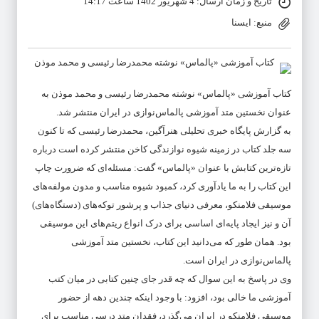
تاریخ و زمان ارسال: 4 شهریور 1402 ساعت 14:17
منبع: ایسنا
کتاب آموزشی «پالماس» نوشته محمدرضا رئیسی و محمد موذن به
عنوان نخستین متد آموزشی پالماس‌نوازی در ایران منتشر شد.
به گزارش پایگاه خبری تحلیلی هنرآگین،‌ محمدرضا رئیسی که تا کنون
سه جلد کتاب در زمینه شیوه نوازندگی کاخن منتشر کرده است درباره
تازه‌ترین کتابش با عنوان «پالماس» گفت: مسئله‌ای که ضرورت چاپ
این کتاب را به ما یادآوری کرد، کمبود شیوه مناسب و مدون مولفه‌های
موسیقی فلامنکو، معرفی دنیای جذاب و پرشور توکه‌های (دستگاه‌های)
آن و نیز ایجاد پایه‌ای اساسی برای درک انواع ریتم‌های این موسیقی
بود. همان طور که می‌دانید این کتاب، نخستین متد آموزشی
پالماس‌نوازی در ایران است.
وی در پاسخ به این سوال که چه قدر جای چنین کتابی در میان کتب
آموزشی ما خالی بود، افزود: با وجود اینکه چندین دهه از حضور
موسیقی فلامنکو در ایران می‌گذرد، فقدان متد درسی مناسب برای