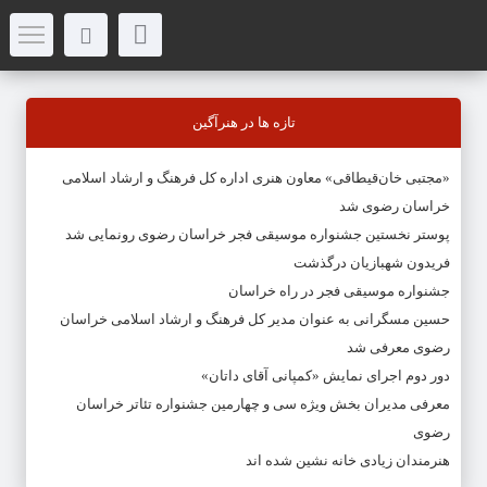
تازه ها در هنرآگین
«مجتبی خان‌قیطاقی» معاون هنری اداره کل فرهنگ و ارشاد اسلامی
خراسان رضوی شد
پوستر نخستین جشنواره موسیقی فجر خراسان رضوی رونمایی شد
فریدون شهبازیان درگذشت
جشنواره موسیقی فجر در راه خراسان
حسین مسگرانی به عنوان مدیر کل فرهنگ و ارشاد اسلامی خراسان
رضوی معرفی شد
دور دوم اجرای نمایش «کمپانی آقای داتان»
معرفی مدیران بخش ویژه سی و چهارمین جشنواره تئاتر خراسان
رضوی
هنرمندان زیادی خانه نشین شده اند