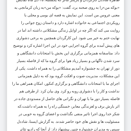
«بوکه من»را به روی صحنه برد، گفت: «بوکه من»به زبان کرمانجی به
معنی عروس من است. این نمایش به قصه ای بومی و محلی با
رویکردی اجتماعی به خانواده اشاره دارد و داستان زوج جوانی را
روایت می کند که اگر چه در اوایل زندگی مشکلاتی داشته اند اما در
نهایت ختم به خیر می شود. این کارگردان همچنین به برخی دشواری
های پیش آمده برای گروه اجرایی خود در این اجرا اشاره کرد و توضیح
داد: متاسفانه همزمانی برگزاری این بخش با امتحانات دانشگاهی و
سرد شدن ناگهانی و بسیار زیاد هوا برای گروه ما که از فاصله بسیار
دور از تهران به جشنواره آمدیم مشکلاتی را به همراه داشت. یکی از
این مشکلات، مدیریت صوت و افکت گروه بود که به دلیل همزمانی
اجرای ما با امتحانات دانشگاهی و برگزاری کنکور، امکان همراهی ما را
نداشت و کار را با دشواری روبه رو کرد. وی بیان کرد: از طرفی هم
فاصله بسیار دور ما با تهران و نگرانی های حاصل از مسدودی جاده در
اثر بارش برف و لغزندگی معابر، خستگی راه را به همراه داشت،که
شکر خدا روی اجرا تاثیر منفی نگذاشت و اعضای گروه به خوبی در
مسئولیت ها و نقش های خود حاضر شدند. به گزارش ایسنا، شاددل
سپس به مدیران جشنواره چنین پیشنهاد داد: از آنجا که رادیو تئاتر