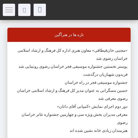
تازه ها در هنرآگین
«مجتبی خان‌قیطاقی» معاون هنری اداره کل فرهنگ و ارشاد اسلامی
خراسان رضوی شد
پوستر نخستین جشنواره موسیقی فجر خراسان رضوی رونمایی شد
فریدون شهبازیان درگذشت
جشنواره موسیقی فجر در راه خراسان
حسین مسگرانی به عنوان مدیر کل فرهنگ و ارشاد اسلامی خراسان
رضوی معرفی شد
دور دوم اجرای نمایش «کمپانی آقای داتان»
معرفی مدیران بخش ویژه سی و چهارمین جشنواره تئاتر خراسان
رضوی
هنرمندان زیادی خانه نشین شده اند