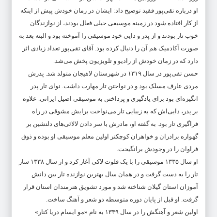
او درباره تقی‌پور فقید توضیح داد: ایشان در زمان خودش پیش از اینکه
از کار افتاده شود در زمینه موسیقی خیلی فعال بودند، از نوازندگان
خوب تار بودند و از پدر و دایی خود موسیقی را آموخته بود و البته بعد به
صورت آکادمیک هم آن را دنبال کرده بود. آقای تقی‌پور تعداد زیادی اثر
دارد که در زمان خودش از رادیو و تلویزیون پخش می‌شد.
حسن تقی‌پور در سال ١٣١٩ در شهرستان لاهیجان متولد شد. پدرش
مردی عارف مسلک بود و در نواختن تار مهارت داشت. نوای تار پدر
انگیزه‌ای بود برای یادگیری و پرداختن به موسیقی اصیل ایرانی. علاوه
بر پدر، دایی‌اش که به زیبایی تار می‌نواخت برایش مشوقی در راه
فراگیری تار بود. به گفته او، مادرش با سر دادن لالائی‌های دلنشین بر
گهواره برادران و خواهران کوچکتر اولین معلم موسیقی او بوده و ذوق
فراوان را در وجودش برانگیخت.
او سال ١٣٣۵ موسیقی را با یک فلوت لاکی آغاز کرد و از سال ١٣٣٨ ساز
تار را به دست گرفت و در همان سال بهترین نوازنده تار بین دانش
آموزان استان گیلان شناخته شد و مورد تشویق هنرمندان استان قرار
گرفت. او قبل از پایان دوره متوسطه دو شعر و آهنگ ساخت.
اولین شعر و آهنگش را در سال ١٣٣٩ به نام «مو ایسام دریا کنار»