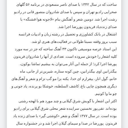
ساخت که در سال ١٣۴٢ با صدای ناصر مسعودی در برنامه ۵۶ گلهای
صحرایی رادیو تهران و سپس با صدای شادروان منصور فانی در رادیو
رشت اجرا شد. دومین شعر و آهنگش بنام «لاجونه هوا قشنگه» با
صدای زنده‌یاد فریدون پوررضا اجرا شد.
اشتغال در بانک کشاورزی و تحصیل در رشته زبان و ادبیات فرانسه
سبب بروز وقفه نسبتا طولانی در فعالیت‌های هنری او شد.
این استاد عرصه موسیقی تاکنون ٣٣ آهنگ ساخته که جز در سه مورد
کلیه اشعار را خودش سروده است. تعدادی از آنها را شادروان فریدون
پورضا اجرا کرد؛ از جمله این آثار می‌توان به بیشیم تماشا بوکون،
بیگذرانین اوی بیگذرانین، چین کونه ستاره، شیرین‌تر از جانی، ماه
خانم، گول انار، بیقرارم ای خدا، یکته بزا مو گب نزام و شعر و آهنگ‌های
دیگری همچون چایی باغ، کاشف السلطنه، خوشکا بو پرنده، یاد جونی و
چو ما وا کونیم.
اکثر این اشعار با گویش شرق گیلانی و چند مورد هم با لهجه رشتی
بوده‌اند. تقی‌پور نخستین سراینده شعر محلی شرق گیلانی برای رادیو
بوده است. در سال ١٣٧٧ آهنگ و شعر «کوشتی گیر» با صدای زنده یاد
فریدون پوررضا در صدا و سیمای گیلان اجرا شد و در جشنواره سال