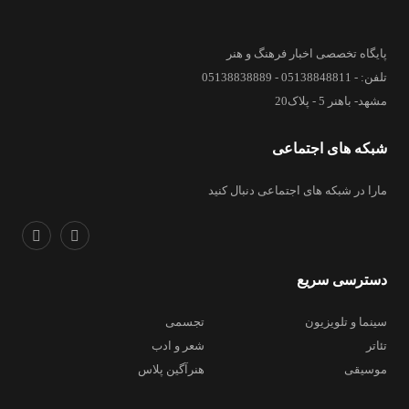
پایگاه تخصصی اخبار فرهنگ و هنر
تلفن: - 05138848811 - 05138838889
مشهد- باهنر 5 - پلاک20
شبکه های اجتماعی
مارا در شبکه های اجتماعی دنبال کنید
دسترسی سریع
سینما و تلویزیون
تجسمی
تئاتر
شعر و ادب
موسیقی
هنرآگین پلاس