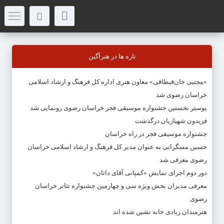
تازه ها در هنرآگین
«مجتبی خان‌قیطاقی» معاون هنری اداره کل فرهنگ و ارشاد اسلامی
خراسان رضوی شد
پوستر نخستین جشنواره موسیقی فجر خراسان رضوی رونمایی شد
فریدون شهبازیان درگذشت
جشنواره موسیقی فجر در راه خراسان
حسین مسگرانی به عنوان مدیر کل فرهنگ و ارشاد اسلامی خراسان
رضوی معرفی شد
دور دوم اجرای نمایش «کمپانی آقای داتان»
معرفی مدیران بخش ویژه سی و چهارمین جشنواره تئاتر خراسان
رضوی
هنرمندان زیادی خانه نشین شده اند