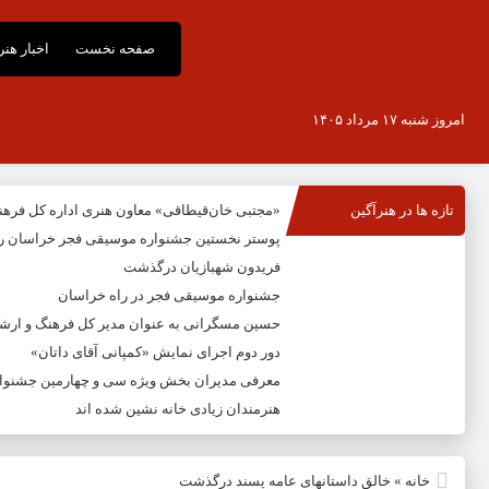
صفحه نخست
اخبار هن
امروز شنبه ۱۷ مرداد ۱۴۰۵
تازه ها در هنرآگین
«مجتبی خان‌قیطاقی» معاون هنری اداره کل فره
پوستر نخستین جشنواره موسیقی فجر خراسان ر
فریدون شهبازیان درگذشت
جشنواره موسیقی فجر در راه خراسان
حسین مسگرانی به عنوان مدیر کل فرهنگ و ار
دور دوم اجرای نمایش «کمپانی آقای داتان»
معرفی مدیران بخش ویژه سی و چهارمین جشنوار
هنرمندان زیادی خانه نشین شده اند
خانه
»
خالق داستانهای عامه پسند درگذشت