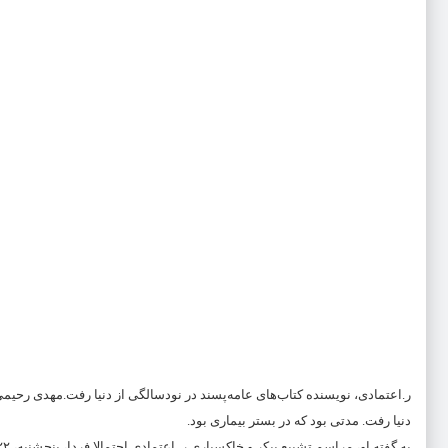
ر.اعتمادی، نویسنده کتاب‌های عامه‌پسند در نودسالگی از دنیا رفت.مهدی رحیمی
دنیا رفت. مدتی بود که در بستر بیماری بود.
به گفته او، مراسم تشییع پیکر و خاکسپاری ر. اعتمادی احتمالا فردا، پنجشنبه، ۲۲ تیرماه، در بهشت زهرای تهران برگزار شود.