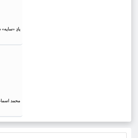
یادِ «سایه»
محمد اسماع