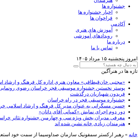
هنرمندان
جشنواره ها
اخبار جشنواره ها
فراخوان ها
آکادمی
آموزش های هنری
رویدادهای آموزشی
درباره ما
تماس با ما
امروز پنجشنبه ۱۵ مرداد ۱۴۰۵
تازه ها در هنرآگین
«مجتبی خان‌قیطاقی» معاون هنری اداره کل فرهنگ و ارشاد 
پوستر نخستین جشنواره موسیقی فجر خراسان رضوی رونمایی
فریدون شهبازیان درگذشت
جشنواره موسیقی فجر در راه خراسان
حسین مسگرانی به عنوان مدیر کل فرهنگ و ارشاد اسلامی 
دور دوم اجرای نمایش «کمپانی آقای داتان»
معرفی مدیران بخش ویژه سی و چهارمین جشنواره تئاتر خرا
هنرمندان زیادی خانه نشین شده اند
خانه
»
رهبر ارکستر سمفونیک سازمان صداوسیما از سمت خود استعف