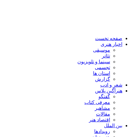
صفحه نخست
اخبار هنری
موسیقی
تئاتر
سینما و تلویزیون
تجسمی
استان ها
گزارش
شعر و ادب
هنرآگین پلاس
گفتگو
معرفی کتاب
مشاهیر
مقالات
اقتصاد هنر
بین الملل
رویدادها