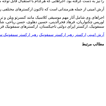
را نیز به دست گرفته بود. اجراهایی که هرکدام با استقبال قابل توجه 
آرش امینی از جمله هنرمندانی است که تاکنون ارکسترهای مختلفی را
اجراهای وی شامل آثار مهم موسیقی کلاسیک مانند کنسرتو ویلن و تری
لوریس چکنواریان، فرهاد فخرالدینی، حسین دهلوی، حسن ریاحی، شاه
سمفونیک، ارکستر اپرای دولتی تاجیکستان، ارکسترهای سمفونیک قزاقس
آرش امینی
ارکستر
رهبر ارکستر سمفونیک
رهبر ارکستر سمفونیک س
مطالب مرتبط