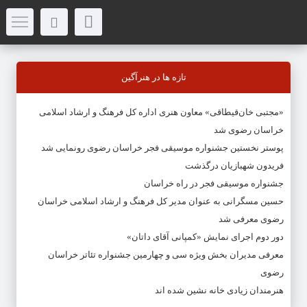
تازه ها در هنرآگین
«مجتبی خان‌قیطاقی» معاون هنری اداره کل فرهنگ و ارشاد اسلامی
خراسان رضوی شد
پوستر نخستین جشنواره موسیقی فجر خراسان رضوی رونمایی شد
فریدون شهبازیان درگذشت
جشنواره موسیقی فجر در راه خراسان
حسین مسگرانی به عنوان مدیر کل فرهنگ و ارشاد اسلامی خراسان
رضوی معرفی شد
دور دوم اجرای نمایش «کمپانی آقای داتان»
معرفی مدیران بخش ویژه سی و چهارمین جشنواره تئاتر خراسان
رضوی
هنرمندان زیادی خانه نشین شده اند