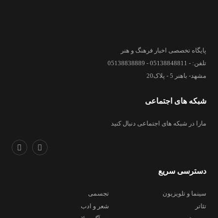
پایگاه تخصصی اخبار فرهنگ و هنر
تلفن: - 05138848811 - 05138838889
مشهد- باهنر 5 - پلاک20
شبکه های اجتماعی
مارا در شبکه های اجتماعی دنبال کنید
دسترسی سریع
سینما و تلویزیون
تجسمی
تئاتر
شعر و ادب