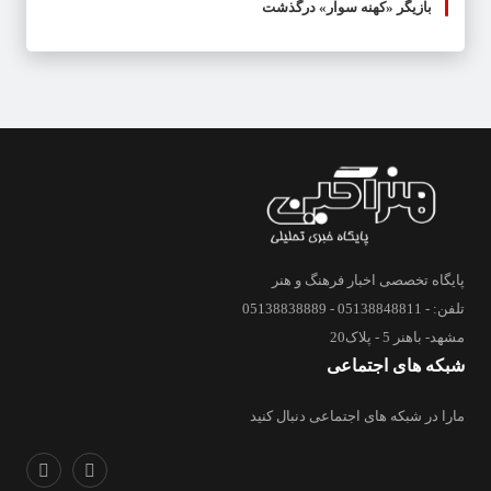
بازیگر «کهنه سوار» درگذشت
پایگاه تخصصی اخبار فرهنگ و هنر
تلفن: - 05138848811 - 05138838889
مشهد- باهنر 5 - پلاک20
شبکه های اجتماعی
مارا در شبکه های اجتماعی دنبال کنید