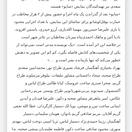
سعدی نیز تهیه‌کنندگان نمایش «ساپو» هستند.
«ساپو» بعد از گذراندن یک ماه اجرا و حضور بیش از ۲ هزار مخاطب در
عمارت نوفل‌لوشاتو برای تماشای این نمایش، با تعداد اجرایی محدود
با بازی علیرضا ‌حسن‌پور، مهسا الله‌یاری، آرزو ‌حیدری، یاسمن ‌افروند،
نادیا ‌آئین و ماهک ‌احمدی‌پناه میزبان مخاطبان در تئاتر شهر است.
در خلاصه این اثر آمده است: «یک نویسنده مدتی است نمی‌تواند از
یکی از شخصیت‌های کتابش فاصله بگیرد، کم کم این تصویر به ذهنش
خطور می‌کند که تنها بازمانده‌ بشر است و … .»
بهزاد ‌بختیاری آهنگساز، فرشاد ‌نصیری طراح نور، محمدامین سعدی
طراح صحنه، سجاد ‌داغستانی مشاور تبلیغات، نیلوفر ‌مرسلوند طراح
گریم، صحرا ‌صدری ساخت عروسک، کیانا ‌طالبی طراح لباس و
آکسسوار، سیدنوید بی‌بی‌شهربانویی طراح پوستر، مریم رحمانی
عکاس، امیر ‌پناهی‌فر مشاور صحنه و دکور، علیرضا قیدیان و آیدین
ایمانی ساخت تیزر و موشن، پویا لک دستیار کارگردان، عطا الله نجفی
گریم آقایان، مریم صادقی گریم بانوان، هومان سلیمانی دستیار
آهنگساز، رژینا حمیدی‌نژاد دستیار لباس، ثریا امینی دوخت لباس، مهدی
منوری، محمود ‌صادقی ساخت دکور، فاطمه ‌نعلبندیان منشی صحنه، ندا