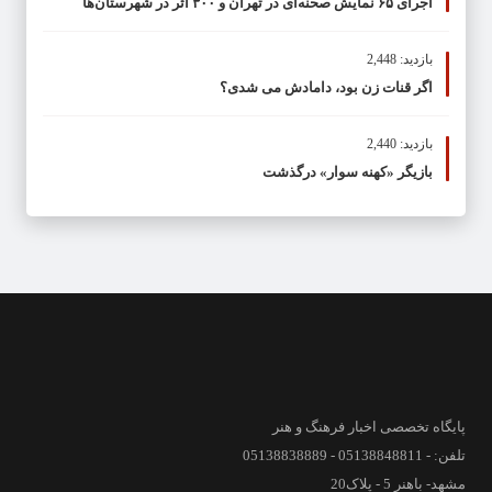
اجرای ۶۵ نمایش صحنه‌ای در تهران و ۳۰۰ اثر در شهرستان‌ها
بازدید: 2,448
اگر قنات زن بود، دامادش می شدی؟
بازدید: 2,440
بازیگر «کهنه سوار» درگذشت
پایگاه تخصصی اخبار فرهنگ و هنر
تلفن: - 05138848811 - 05138838889
مشهد- باهنر 5 - پلاک20