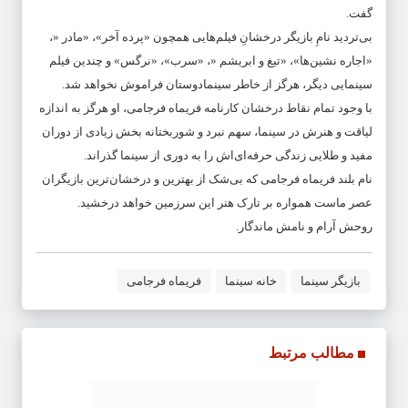
گفت.
بی‌تردید نامِ بازیگر درخشانِ فیلم‌هایی همچون «پرده آخر»، «مادر «،
«اجاره نشین‌ها»، «تیغ و ابریشم «، «سرب»، «نرگس» و چندین فیلم
سینمایی دیگر، هرگز از خاطر سینمادوستان فراموش نخواهد شد.
با وجود تمام نقاط درخشان کارنامه فریماه فرجامی، او هرگز به اندازه
لیاقت و هنرش در سینما، سهم نبرد و شوربختانه بخش زیادی از دوران
مفید و طلایی زندگی حرفه‌ای‌اش را به دوری از سینما گذراند.
نام بلند فریماه فرجامی که بی‌شک از بهترین و درخشان‌ترین بازیگران
عصر ماست همواره بر تارک هنر این سرزمین خواهد درخشید.
روحش آرام و نامش ماندگار.
بازیگر سینما
خانه سینما
فریماه فرجامی
مطالب مرتبط