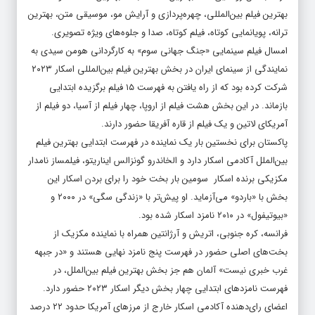
بهترین فیلم بین‌المللی، چهره‌پردازی و آرایش مو، موسیقی متن، بهترین
ترانه، پویانمایی کوتاه، فیلم کوتاه، صدا و جلوه‌های ویژه تصویری.
امسال فیلم سینمایی «جنگ جهانی سوم» به کارگردانی هومن سیدی به
نمایندگی از سینمای ایران در بخش بهترین فیلم بین‌المللی اسکار ۲۰۲۳
شرکت کرده بود که از راه یافتن به فهرست ۱۵ فیلم برگزیده ابتدایی
بازماند. در این بخش هشت فیلم از اروپا، چهار فیلم از آسیا، دو فیلم از
آمریکای لاتین و یک فیلم از قاره آفریقا حضور دارند.
پاکستان برای نخستین بار یک نماینده در فهرست ابتدایی بهترین فیلم
بین‌الملل آکادمی اسکار دارد و الخاندرو گونزالس ایناریتو، فیلمساز نامدار
مکزیکی برنده اسکار سومین بار بخت خود را برای بردن اسکار این
بخش با «باردو» می‌آزماید. او پیش‌تر با «زندگی سگی» در ۲۰۰۰ و
«بیوتیفول» در ۲۰۱۰ نامزد اسکار شده بود.
فرانسه، کره جنوبی، اتریش و آرژانتین همراه با نماینده مکزیک از
بخت‌های اصلی حضور در فهرست پنج نامزد نهایی هستند و «در جبهه
غرب خبری نیست» آلمان هم جز بخش بهترین فیلم بین‌الملل، در
فهرست نامزدهای ابتدایی چهار بخش دیگر اسکار ۲۰۲۳ حضور دارد.
اعضای رای‌دهنده آکادمی اسکار خارج از مرزهای آمریکا حدود ۲۲ درصد