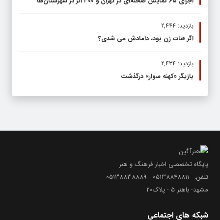
اجرای ۶۵ نمایش صحنه‌ای در تهران و ۳۰۰ اثر در شهرستان‌ها
بازدید: 2,444
اگر قنات زن بود، دامادش می شدی؟
بازدید: 2,434
بازیگر «کهنه سوار» درگذشت
پایگاه تخصصی اخبار فرهنگ و هنر
تلفن: - 05138848811 - 05138838889
مشهد- باهنر 5 - پلاک20
شبکه های اجتماعی