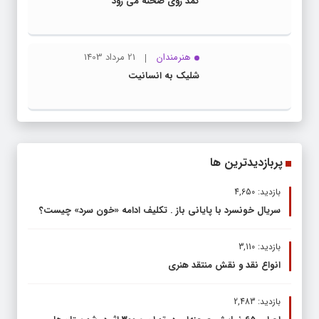
کمد روی صحنه می رود
هنرمندان
21 مرداد 1403
شلیک به انسانیت
پربازدیدترین ها
بازدید: 4,650
سریال خونسرد با پایانی باز . تکلیف ادامه «خون سرد» چیست؟
بازدید: 3,110
انواع نقد و نقش منتقد هنری
بازدید: 2,483