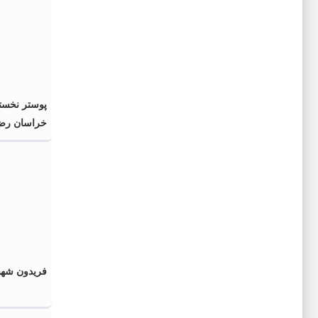
پوستر نخست
خراسان رضو
فریدون شهب