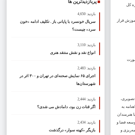
پربازدیدترین ها
ره کل
بازدید: 4,650
تهران را تحت آموزش قرار
سریال خونسرد با پایانی باز . تکلیف ادامه «خون
سرد» چیست؟
بازدید: 3,110
انواع نقد و نقش منتقد هنری
این عرصه را به صورت
بازدید: 2,483
اجرای ۶۵ نمایش صحنه‌ای در تهران و ۳۰۰ اثر در
شهرستان‌ها
ایشی کشور را دارا هستند، در سال گذشته توانستند با تولید و انتشار 960 گزارش تصویری،
بازدید: 2,444
ره هفته‌نامه اداره‌کل هنرهای نمایشی و نیز تولید و انتشار 9 شماره ماهنامه به
اگر قنات زن بود، دامادش می شدی؟
ا هنرمندان
چنین با هدف توسعه فضا و
بازدید: 2,434
مه‌ریزی و
بازیگر «کهنه سوار» درگذشت