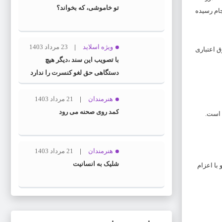
تو خاموشی، که بخواند؟
نفر بوده که عضویت آن‌ها به انجام رسیده
ویژه اسلاید
23 مرداد 1403
 کارآفرینی را نیز به صندوق اعتباری
با تصویب این سند ،دیگر هیچ
دستگاهی حق لغو کنسرت را ندارد
هنرمندان
21 مرداد 1403
کمد روی صحنه می رود
هنرمندان
21 مرداد 1403
شلیک به انسانیت
د و با اعزام