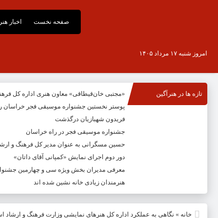
صفحه نخست
اخبار هن
امروز شنبه ۱۷ مرداد ۱۴۰۵
تازه ها در هنرآگین
«مجتبی خان‌قیطاقی» معاون هنری اداره کل فره
پوستر نخستین جشنواره موسیقی فجر خراسان ر
فریدون شهبازیان درگذشت
جشنواره موسیقی فجر در راه خراسان
حسین مسگرانی به عنوان مدیر کل فرهنگ و ار
دور دوم اجرای نمایش «کمپانی آقای داتان»
معرفی مدیران بخش ویژه سی و چهارمین جشنوار
هنرمندان زیادی خانه نشین شده اند
خانه
»
نگاهی به عملکرد اداره کل هنرهای نمایشی وزارت فرهنگ و ارشاد 