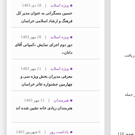
ویژه اسلاید
18 دی 1403
حسین مسگرانی به عنوان مدیر کل
فرهنگ و ارشاد اسلامی خراسان
رضوی معرفی شد
ویژه اسلاید
28 مهر 1403
دور دوم اجرای نمایش «کمپانی آقای
داتان»
 احراز صلاحیت جهت دریافت
ویژه اسلاید
11 مهر 1403
معرفی مدیران بخش ویژه سی و
چهارمین جشنواره تئاتر خراسان
رضوی
‌های بین‌المللی از جمله
هنرمندان
11 مهر 1403
هنرمندان زیادی خانه نشین شده اند
یاداشت روز
6 شهریور 1403
تلاش برای بهره‌مندی حداکثری هنرمندان عرصه هنرهای نمایشی از خدمات بیمه‌ای از دیگر اقدامات اداره‌کل در بازه زمانی یک‌ساله بوده که بنا به اعلام رسمی شامل صدور 110