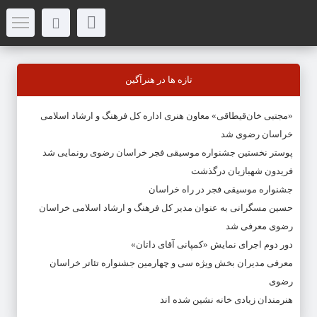
تازه ها در هنرآگین
«مجتبی خان‌قیطاقی» معاون هنری اداره کل فرهنگ و ارشاد اسلامی
خراسان رضوی شد
پوستر نخستین جشنواره موسیقی فجر خراسان رضوی رونمایی شد
فریدون شهبازیان درگذشت
جشنواره موسیقی فجر در راه خراسان
حسین مسگرانی به عنوان مدیر کل فرهنگ و ارشاد اسلامی خراسان
رضوی معرفی شد
دور دوم اجرای نمایش «کمپانی آقای داتان»
معرفی مدیران بخش ویژه سی و چهارمین جشنواره تئاتر خراسان
رضوی
هنرمندان زیادی خانه نشین شده اند