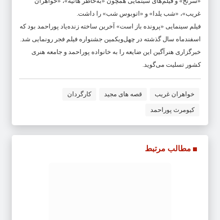
«سرنخ» و فیلم‌های سینمایی همچون «به‌خاطر هانیه»، «خواهران
غریب»، «شب یلدا» و «اتوبوس شب» را داشت.
فیلم سینمایی «پرونده باز است» آخرین ساخته زنده‌یاد پوراحمد بود که
اسفندماه سال گذشته در چهل‌ویکمین جشنواره فیلم فجر رونمایی شد.
خبرگزاری هنرآگین این ضایعه را به خانواده پوراحمد و جامعه هنری
کشور تسلیت می‌گوید.
خواهران غریب
قصه های مجید
کارگردان
کیومرث پوراحمد
مطالب مرتبط