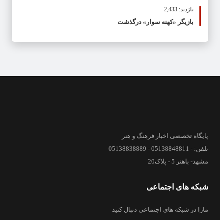
بازدید: 2,433
بازیگر «کهنه سوار» درگذشت
پایگاه تخصصی اخبار فرهنگ و هنر
تلفن: - 05138848811 - 05138838889
مشهد- باهنر 5 - پلاک20
شبکه های اجتماعی
مارا در شبکه های اجتماعی دنبال کنید