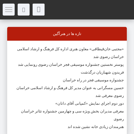
تازه ها در هنرآگین
«مجتبی خان‌قیطاقی» معاون هنری اداره کل فرهنگ و ارشاد اسلامی
خراسان رضوی شد
پوستر نخستین جشنواره موسیقی فجر خراسان رضوی رونمایی شد
فریدون شهبازیان درگذشت
جشنواره موسیقی فجر در راه خراسان
حسین مسگرانی به عنوان مدیر کل فرهنگ و ارشاد اسلامی خراسان
رضوی معرفی شد
دور دوم اجرای نمایش «کمپانی آقای داتان»
معرفی مدیران بخش ویژه سی و چهارمین جشنواره تئاتر خراسان
رضوی
هنرمندان زیادی خانه نشین شده اند