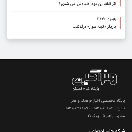
اگر قنات زن بود، دامادش می شدی؟
بازدید: 2,436
بازیگر «کهنه سوار» درگذشت
پایگاه تخصصی اخبار فرهنگ و هنر
تلفن: - 05138848811 - 05138838889
مشهد- باهنر 5 - پلاک20
شبکه های اجتماعی