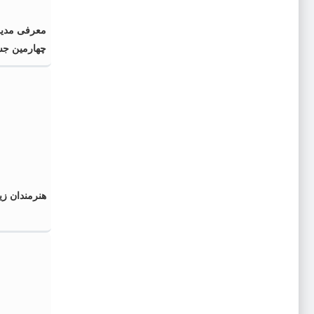
معرفی مدیر
چهارمین جش
هنرمندان زی