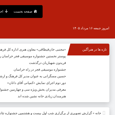
صفحه نخست
اخب
امروز جمعه ۱۶ مرداد ۱۴۰۵
تازه ها در هنرآگین
«مجتبی خان‌قیطاقی» معاون هنری اداره کل فره
پوستر نخستین جشنواره موسیقی فجر خراسان ر
فریدون شهبازیان درگذشت
جشنواره موسیقی فجر در راه خراسان
حسین مسگرانی به عنوان مدیر کل فرهنگ و ار
دور دوم اجرای نمایش «کمپانی آقای داتان»
معرفی مدیران بخش ویژه سی و چهارمین جشنوار
هنرمندان زیادی خانه نشین شده اند
خانه
»
گزارش تصویری از برگزاری شب اول بیست و هشتمین جشنواره تئات