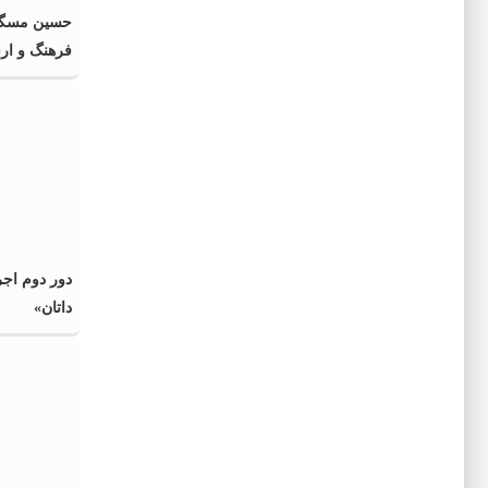
حسین مسگرا
فرهنگ و ار
معرفی شد
دور دوم اجر
داتان»